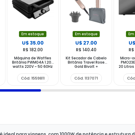
Em estoque
Em estoque
Em
U$ 35.00
U$ 27.00
U$
R$ 182.00
R$ 140.40
R$
Máquina de Waffles
Kit Secador de Cabelo
Micro-o
0
Britânia PWM04A 1.200
Britânia Travel Rose
PMO23EB
watts 220V ~ 50 60Hz
Gold Bivolt +
20 Litro
- Preto
Chapinha
Bra
Cód. 1559811
Cód. 1137071
Cód
l é ideal para viagens, com 1000W de potência e estrutura