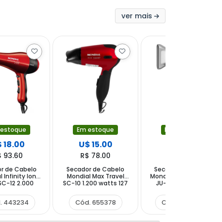
ver mais
 estoque
Em estoque
Em estoque
 18.00
U$ 15.00
U$ 17.00
$ 93.60
R$ 78.00
R$ 88.40
r de Cabelo
Secador de Cabelo
Secador de Cabelo
 Infinity Ion
Mondial Max Travel
Mondial Juliette SCT-
SC-12 2.000
SC-10 1.200 watts 127
JU-03 1.200 watts
0V ~ 50 60 Hz
- 220 V ~ 50 60 Hz -
Bivolt - Roxo Azul
melho Preto
Vermelho Preto
. 443234
Cód. 655378
Cód. 1624359