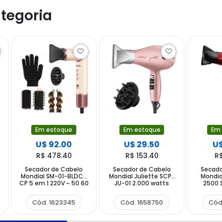
tegoria
Em estoque
Em estoque
Em
U$ 92.00
U$ 29.50
U$
R$ 478.40
R$ 153.40
R
Secador de Cabelo
Secador de Cabelo
Secado
0
Mondial SM-01-BLDC-
Mondial Juliette SCP-
Mondial
CP 5 em 1 220V ~ 50 60
JU-01 2.000 watts
2500 
Hz - Ceramic Pink
220V ~ 50 60 Hz - Rosa
watts 22
- Ver
Cód. 1623345
Cód. 1658750
Cód