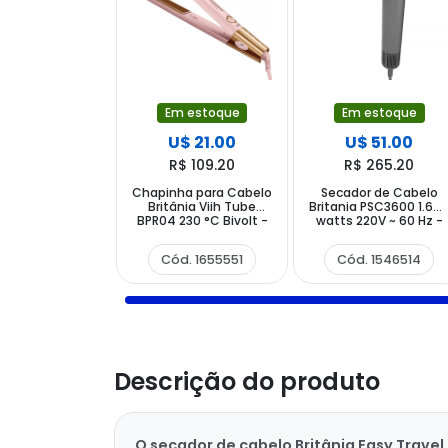
Em estoque
Em estoque
U$ 21.00
U$ 51.00
R$ 109.20
R$ 265.20
Chapinha para Cabelo
Secador de Cabelo
Britânia Viih Tube
Britania PSC3600 1.60
BPR04 230 °C Bivolt -
watts 220V ~ 60 Hz -
Rosa
Cinza
Cód. 1655551
Cód. 1546514
Descrição do produto
O secador de cabelo Britânia Easy Trave