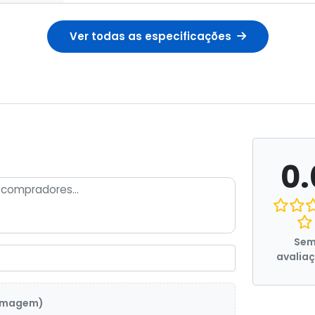
Ver todas as especificações
0.
Se
avalia
 imagem)