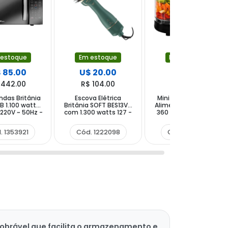
 estoque
Em estoque
Em estoque
 85.00
U$ 20.00
U$ 17.00
 442.00
R$ 104.00
R$ 88.40
ndas Britânia
Escova Elétrica
Mini Processador de
 1.100 watts
Britânia SOFT BES13VD
Alimentos Britânia 2P
s 220V ~ 50Hz -
com 1.300 watts 127 -
360 ml 220V ~ 50 60
nco Preto
220 V ~ 50 60 Hz -
Hz - Preto
Verde Dourada
. 1353921
Cód. 1222098
Cód. 202725
 dobrável que facilita o armazenamento e