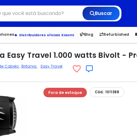
Buscar
6,050
5.20
1,900
1.
tphones
Blog
Refurbished
Veja os Lançamentos
Apple, Samsung e Outros
Distribuidores oficiais Xiaomi
 Easy Travel 1.000 watts Bivolt - P
de Cabelo
Britania
Easy Travel
Cód.: 1011388
Fora de estoque