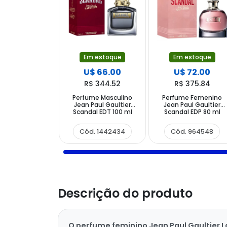
Em estoque
Em estoque
U$ 66.00
U$ 72.00
R$ 344.52
R$ 375.84
Perfume Masculino
Perfume Femenino
Jean Paul Gaultier
Jean Paul Gaultier
Scandal EDT 100 ml
Scandal EDP 80 ml
Cód. 1442434
Cód. 964548
Descrição do produto
O perfume feminino Jean Paul Gaultier L