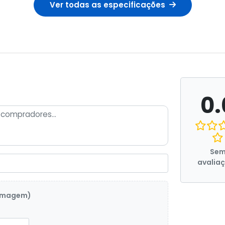
Ver todas as especificações
0.
Se
avalia
 imagem)