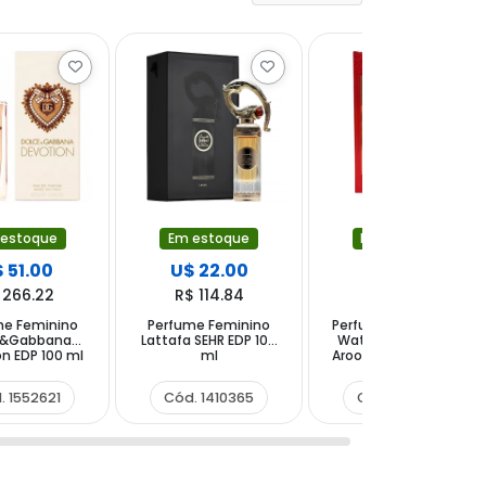
 estoque
Em estoque
Em estoque
 51.00
U$ 22.00
U$ 24.00
 266.22
R$ 114.84
R$ 125.28
me Feminino
Perfume Feminino
Perfume Feminino Al
e&Gabbana
Lattafa SEHR EDP 100
Wataniah Durrat Al
n EDP 100 ml
ml
Aroos Love EDP 85 ml
. 1552621
Cód. 1410365
Cód. 1562231