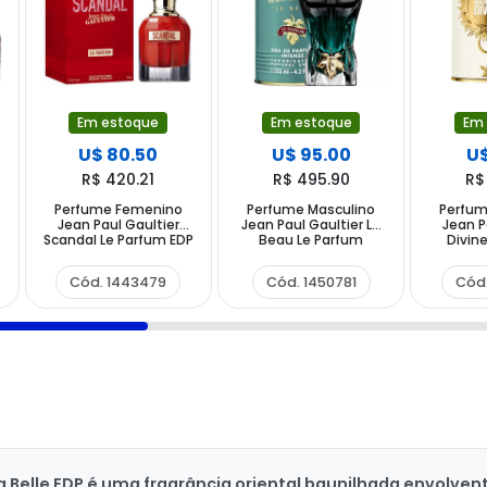
Em estoque
Em estoque
Em
U$ 80.50
U$ 95.00
U$
R$ 420.21
R$ 495.90
R$
Perfume Femenino
Perfume Masculino
Perfu
Jean Paul Gaultier
Jean Paul Gaultier Le
Jean P
Scandal Le Parfum EDP
Beau Le Parfum
Divine
80 ml
Intense EDP 125 ml
Cód. 1443479
Cód. 1450781
Cód
a Belle EDP é uma fragrância oriental baunilhada envolven