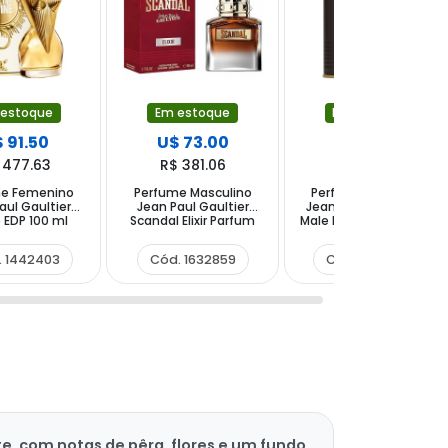
 estoque
Em estoque
Em estoque
 91.50
U$ 73.00
U$ 69.00
 477.63
R$ 381.06
R$ 360.18
me Femenino
Perfume Masculino
Perfume Masculino
aul Gaultier
Jean Paul Gaultier
Jean Paul Gaultier Le
 EDP 100 ml
Scandal Elixir Parfum
Male Le Parfum EDP 125
50ml
ml
. 1442403
Cód. 1632859
Cód. 1452624
te, com notas de pêra, flores e um fundo