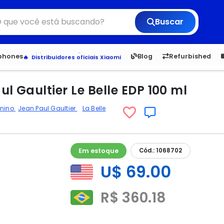
Buscar
6,050
5.22
1,900
1.
Veja os Lançamentos
tphones
Blog
Refurbished
Apple, Samsung e Outros
Distribuidores oficiais Xiaomi
l Gaultier Le Belle EDP 100 ml
inino
Jean Paul Gaultier
La Belle
Em estoque
Cód.: 1068702
U$ 69.00
R$ 360.18