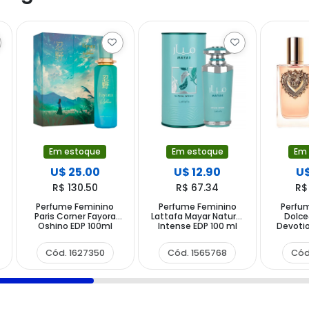
Em estoque
Em estoque
Em
U$ 25.00
U$ 12.90
U$
R$ 130.50
R$ 67.34
R$
Perfume Feminino
Perfume Feminino
Perfu
Paris Corner Fayora
Lattafa Mayar Natural
Dolc
Oshino EDP 100ml
Intense EDP 100 ml
Devotio
Cód. 1627350
Cód. 1565768
Cód