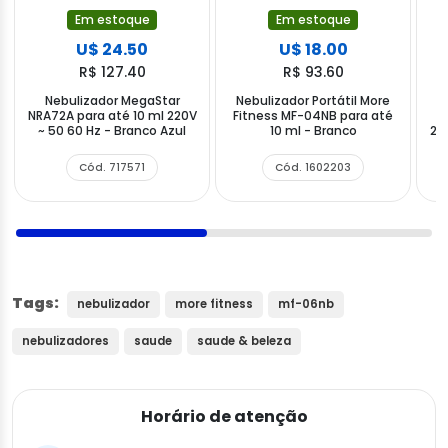
Em estoque
Em estoque
U$ 24.50
U$ 18.00
R$ 127.40
R$ 93.60
Nebulizador MegaStar
Nebulizador Portátil More
N
NRA72A para até 10 ml 220V
Fitness MF-04NB para até
~ 50 60 Hz - Branco Azul
10 ml - Branco
22
Cód. 717571
Cód. 1602203
Tags:
nebulizador
more fitness
mf-06nb
nebulizadores
saude
saude & beleza
Horário de atenção