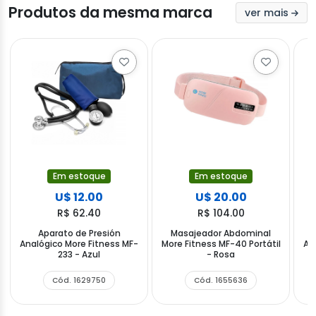
Produtos da mesma marca
ver mais
Em estoque
Em estoque
U$ 12.00
U$ 20.00
R$ 62.40
R$ 104.00
Aparato de Presión
Masajeador Abdominal
Analógico More Fitness MF-
More Fitness MF-40 Portátil
An
233 - Azul
- Rosa
Cód. 1629750
Cód. 1655636