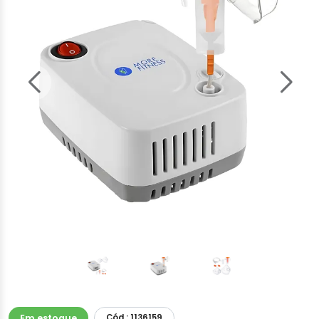
Em estoque
Cód.: 1136159