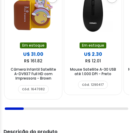
Em estoque
Em estoque
U$ 31.00
U$ 2.30
R$ 161.82
R$ 12.01
Câmera Infantil Satellite
Mouse Satellite A-30 USB
Mo
A-DV937 Full HD com
até 1.000 DPI - Preto
7
Impressora - Brown
Cód. 1290417
Cód. 1647082
Descrição do produto