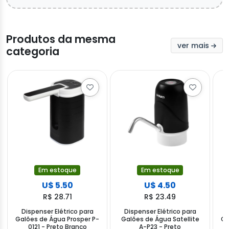
Produtos da mesma
ver mais
categoria
Em estoque
Em estoque
U$ 5.50
U$ 4.50
R$ 28.71
R$ 23.49
Dispenser Elétrico para
Dispenser Elétrico para
Galões de Água Prosper P-
Galões de Água Satellite
Ga
0121 - Preto Branco
A-P23 - Preto