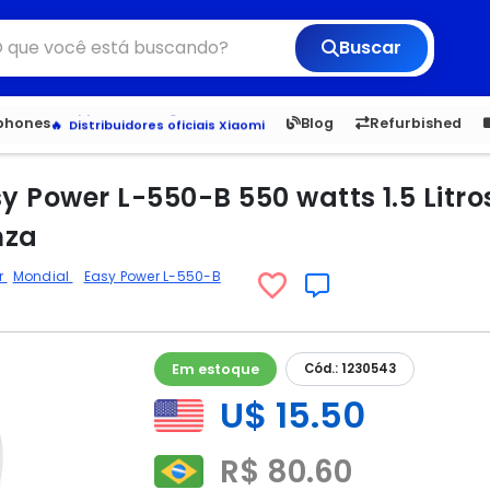
Buscar
6,050
5.20
1,900
1.
tphones
Blog
Refurbished
Veja os Lançamentos
Apple, Samsung e Outros
Distribuidores oficiais Xiaomi
y Power L-550-B 550 watts 1.5 Litro
nza
or
Mondial
Easy Power L-550-B
Em estoque
Cód.: 1230543
U$ 15.50
R$ 80.60