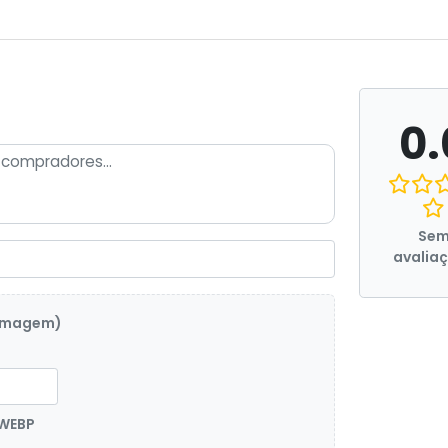
0.
Se
avalia
 imagem)
 WEBP