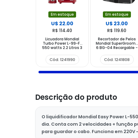
Em estoque
Em estoque
U$ 22.00
U$ 23.00
R$ 114.40
R$ 119.60
Licuadora Mondial
Recortador de Pelos
Turbo Power L-99-FR
Mondial SuperGroom-
550 watts 2.2 Litros 3
6 BG-04 Recargable -
Velocidades + Pulsar
Negro Verde
220V ~ 50 60 Hz - Roja
Cód. 1241990
Cód. 1241808
Descrição do produto
O liquidificador Mondial Easy Power L-550-
dia. Conta com 2 velocidades + função 
para guardar o cabo. Funciona em 220V ~ 