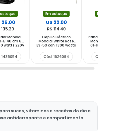
 estoque
Em estoque
Em estoque
 26.00
U$ 22.00
U$ 21.00
 135.20
R$ 114.40
R$ 109.20
ador Mondial
Cepillo Eléctrico
Planchita para Cabello
0-B 40 cm 6
Mondial White Rose
Mondial Infra Red P-
40 watts 220V
ES-50 con 1.300 watts
01-IR 230 °C Bivolt -
0 Hz - Negro
Bivolt - Blanco Rosa
Azul Rosa
. 1435054
Cód. 1626094
Cód. 1372465
 para sucos, vitaminas e receitas do dia a
 base antiderrapante e compartimento