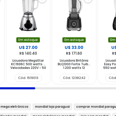
Em estoque
Em estoque
Em
U$ 27.00
U$ 33.00
U$
R$ 140.40
R$ 171.60
R
Licuadora MegaStar
Licuadora Britânia
Licuad
5
KC1936C 500 watts 5
BLQ1300 Fortis Turbo
Easy P
Velocidades 220V ~ 50
1.200 watts 12
550 watt
60 Hz - Plata Negro
Velocidades + Pulsar
Velocid
220V ~ 50 60 Hz -
220V ~
Cód. 1519013
Cód. 1238242
Cód
Negra
Ne
 mega eletrônicos
mondial loja paraguai
comprar mondial paragu