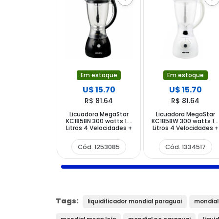
Em estoque
Em estoque
U$ 15.70
U$ 15.70
R$ 81.64
R$ 81.64
Licuadora MegaStar
Licuadora MegaStar
KC1858N 300 watts 1.5
KC1858W 300 watts 1.
Litros 4 Velocidades +
Litros 4 Velocidades +
Pulsar 220V ~ 50 60 Hz
Pulsar 220V ~ 50 60 Hz
- Negro
- Blanco
Cód. 1253085
Cód. 1334517
Tags:
liquidificador mondial paraguai
mondial