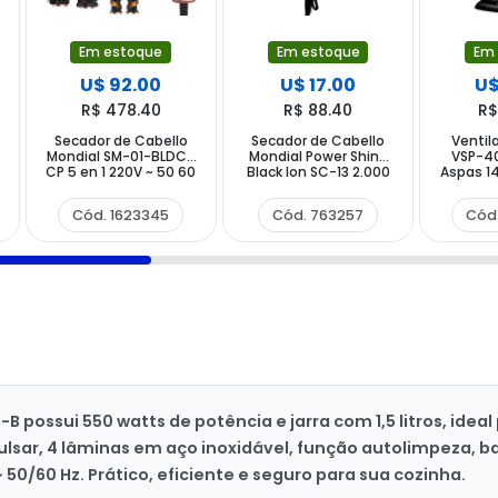
Em estoque
Em estoque
Em
U$ 92.00
U$ 17.00
U$
R$ 478.40
R$ 88.40
R$
Secador de Cabello
Secador de Cabello
Ventil
Mondial SM-01-BLDC-
Mondial Power Shine
VSP-4
CP 5 en 1 220V ~ 50 60
Black Ion SC-13 2.000
Aspas 1
Hz - Ceramic Pink
watts 220V ~ 50 60 Hz
~ 50 6
- Negro
Cód. 1623345
Cód. 763257
Cód
B possui 550 watts de potência e jarra com 1,5 litros, ideal
pulsar, 4 lâminas em aço inoxidável, função autolimpeza,
50/60 Hz. Prático, eficiente e seguro para sua cozinha.