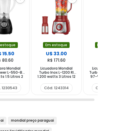
 estoque
Em estoque
Em estoque
 15.50
U$ 33.00
U$ 17.50
$ 80.60
R$ 171.60
R$ 91.00
ora Mondial
Licuadora Mondial
Licuadora Mondial
ower L-550-B
Turbo Inox L-1200 RI
Turbo Pratic Power L-
s 1.5 Litros 2
1.200 watts 3 Litros 12
97-W 550 watts 2.2
ades + Pulsar
Velocidades + Pulsar
Litros 2 Velocidades +
 50 60 Hz -
220V ~ 50 60 Hz - Roja
Pulsar 220V ~ 50 60 Hz
. 1230543
Cód. 1243314
Cód. 1396683
gra Gris
Plata
- Blanco Gris
ai
mondial preço paraguai