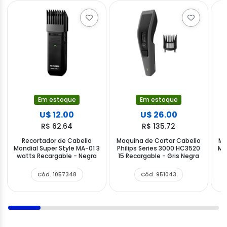
Em estoque
Em estoque
U$ 12.00
U$ 26.00
R$ 62.64
R$ 135.72
Recortador de Cabello
Maquina de Cortar Cabello
Má
Mondial Super Style MA-01 3
Philips Series 3000 HC3520
Me
watts Recargable - Negra
15 Recargable - Gris Negra
Cód. 1057348
Cód. 951043