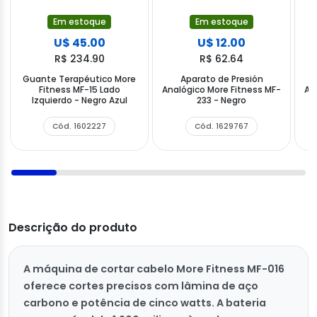
Em estoque
Em estoque
U$ 45.00
U$ 12.00
R$ 234.90
R$ 62.64
Guante Terapéutico More
Aparato de Presión
Fitness MF-15 Lado
Analógico More Fitness MF-
An
Izquierdo - Negro Azul
233 - Negro
Cód. 1602227
Cód. 1629767
Descrição do produto
A máquina de cortar cabelo More Fitness MF-016
oferece cortes precisos com lâmina de aço
carbono e potência de cinco watts. A bateria