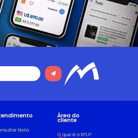
tendimento
Área do
cliente
nsultar Nota
O que é o RTU?