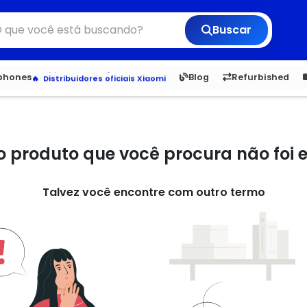
Buscar
Veja os Lançamentos
Apple, Samsung e Outros
6,050
5.20
1,900
1.
tphones
Blog
Refurbished
Distribuidores oficiais Xiaomi
o produto que você procura não foi
Talvez você encontre com outro termo