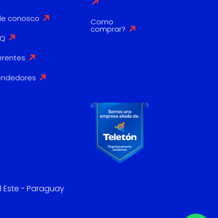
le conosco
Como
comprar?
AQ
erentes
endedores
l Este - Paraguay