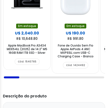
Em estoque
Em estoque
U$ 2,040.00
U$ 190.00
R$ 10,648.80
R$ 991.80
Apple MacBook Pro A3434
Fone de Ouvido Sem Fio
A
MDE54LL (2025) de 14.2" M5
Apple AirPods 4 ANC
MD
16GB RAM 1TB SSD - Silver
MXP93LL com USB-C
1
Charging Case - Branco
Cód. 1540765
Cód. 1424492
Descrição do produto