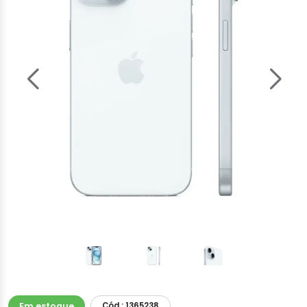
Em estoque
Cód.: 1365238