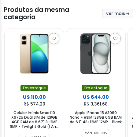
Produtos da mesma
ver mais
categoria
Em estoque
Em estoque
U$ 110.00
U$ 644.00
R$ 574.20
R$ 3,361.68
Celular Infinix Smart10
Apple iPhone 15 A3090
C
X6725 Dual SIM de 128GB
Nano + eSIM 128GB 6GB RAM
A2
4GB RAM de 6.67" 8+2MP
de 6.1" 48+12MP 12MP - Black
de
8MP - Twilight Gold (1 Ano
50
de Garantia)
Cód. 1361995