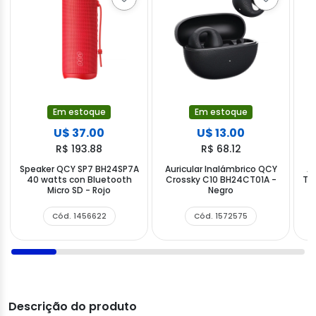
Em estoque
Em estoque
U$ 37.00
U$ 13.00
R$ 193.88
R$ 68.12
Speaker QCY SP7 BH24SP7A
Auricular Inalámbrico QCY
Au
40 watts con Bluetooth
Crossky C10 BH24CT01A -
T1
Micro SD - Rojo
Negro
Cód. 1456622
Cód. 1572575
Descrição do produto