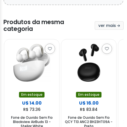
Produtos da mesma
ver mais
categoria
Em estoque
Em estoque
U$ 14.00
U$ 16.00
R$ 73.36
R$ 83.84
Fone de Ouvido Sem Fio
Fone de Ouvido Sem Fio
F
Blackview AirBuds 13 -
QCY T13 ANC2 BH23HT09A -
X
Stellar White
Preto
M