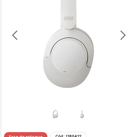
Cód.: 1380422
Fora de estoque