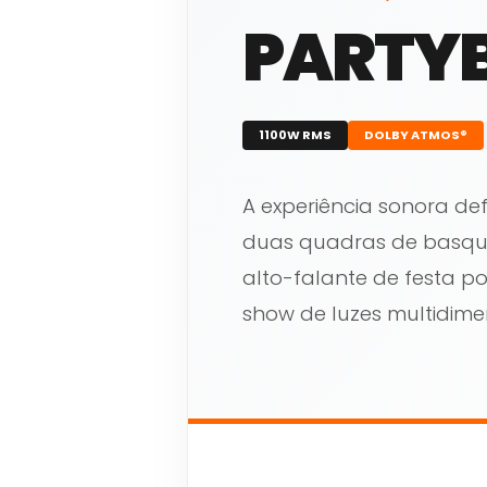
PARTY
1100W RMS
DOLBY ATMOS®
A experiência sonora de
duas quadras de basqu
alto-falante de festa p
show de luzes multidime