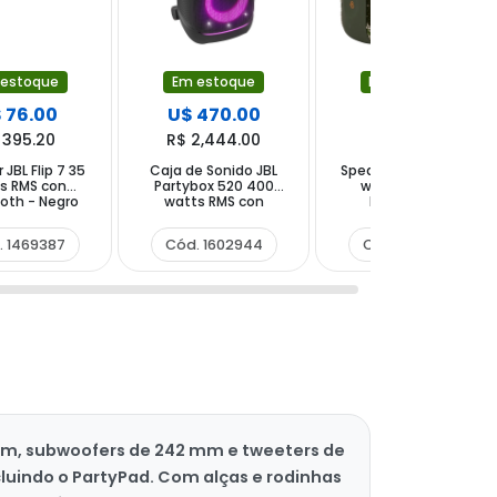
 estoque
Em estoque
Em estoque
 76.00
U$ 470.00
U$ 29.00
 395.20
R$ 2,444.00
R$ 150.80
 JBL Flip 7 35
Caja de Sonido JBL
Speaker JBL Go 4 4.2
s RMS con
Partybox 520 400
watts RMS con
oth - Negro
watts RMS con
Bluetooth -
Bluetooth USB-C -
Camuflaje Militar
Negra (S Caja)
. 1469387
Cód. 1602944
Cód. 1397970
 mm, subwoofers de 242 mm e tweeters de
luindo o PartyPad. Com alças e rodinhas