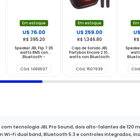
Em estoque
Em estoque
Em
U$ 76.00
U$ 259.00
U$
R$ 395.20
R$ 1,346.80
R$
Speaker JBL Flip 7 35
Caja de Sonido JBL
Speaker
watts RMS con
Partybox Encore 2 100
watt
Bluetooth -
watts con Bluetooth
Blueto
Camuflado
USB-C - Negra
Cód. 1489637
Cód. 1507638
Cód
 com tecnologia JBL Pro Sound, dois alto-falantes de 120
i-Fi dual band, Bluetooth 5.3 e controles integrados, inc