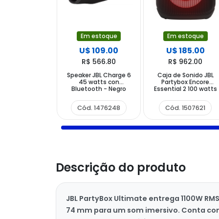
Em estoque
Em estoque
U$ 109.00
U$ 185.00
R$ 566.80
R$ 962.00
Speaker JBL Charge 6
Caja de Sonido JBL
45 watts con
Partybox Encore
Bluetooth - Negro
Essential 2 100 watts
RMS con Bluetooth
USB-C - Negra
Cód. 1476248
Cód. 1507621
Descrição do produto
JBL PartyBox Ultimate entrega 1100W RMS
74 mm para um som imersivo. Conta com W