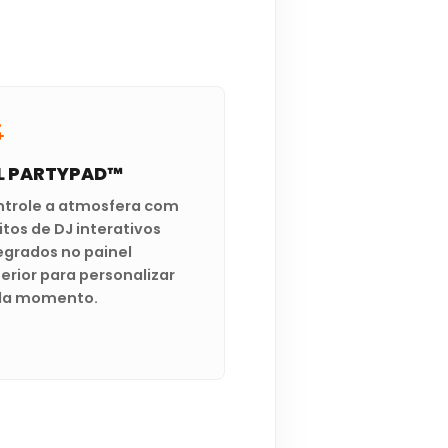
L PARTYPAD™
trole a atmosfera com
itos de DJ interativos
egrados no painel
erior para personalizar
da momento.