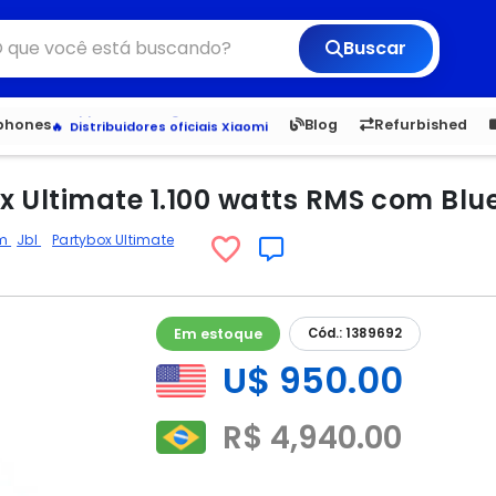
Buscar
6,050
5.20
1,900
1.
Veja os Lançamentos
tphones
Blog
Refurbished
Apple, Samsung e Outros
Distribuidores oficiais Xiaomi
 Ultimate 1.100 watts RMS com Blue
om
Jbl
Partybox Ultimate
Em estoque
Cód.: 1389692
U$ 950.00
R$ 4,940.00