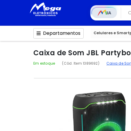
IA
Departamentos
Celulares e Smar
Caixa de Som JBL Partybox
Em estoque
(Cód. Item 1389692)
Caixa de S