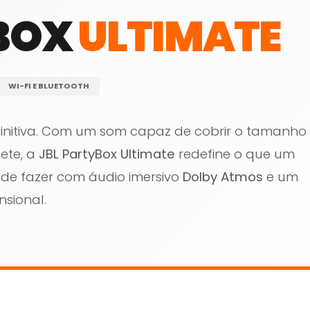
BOX
ULTIMATE
WI-FI E BLUETOOTH
finitiva. Com um som capaz de cobrir o tamanho
ete, a
JBL PartyBox Ultimate
redefine o que um
ode fazer com áudio imersivo
Dolby Atmos
e um
nsional.