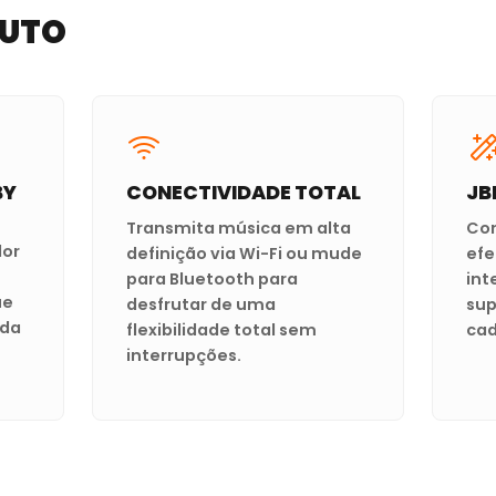
LUTO
BY
CONECTIVIDADE TOTAL
JB
Transmita música em alta
Con
dor
definição via Wi-Fi ou mude
efe
para Bluetooth para
int
ue
desfrutar de uma
sup
 da
flexibilidade total sem
ca
interrupções.