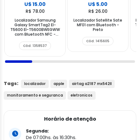
U$ 15.00
U$ 5.00
R$ 78.00
R$ 26.00
Localizador Samsung
Localizador Satellite Sate
Lo
Galaxy SmartTag2 El-
MF01 com Bluetooth -
Ta
T5600 EI-T5600BWEGWW
Preto
com Bluetooth NFC -
Branco
Cód. 1415605
Cód. 1358537
Tags:
localizador
apple
airtag a2187 mx542ll
monitoramento e seguranca
eletronicos
Horário de atenção
Segunda:
De 07:00hs. às 16:30hs.