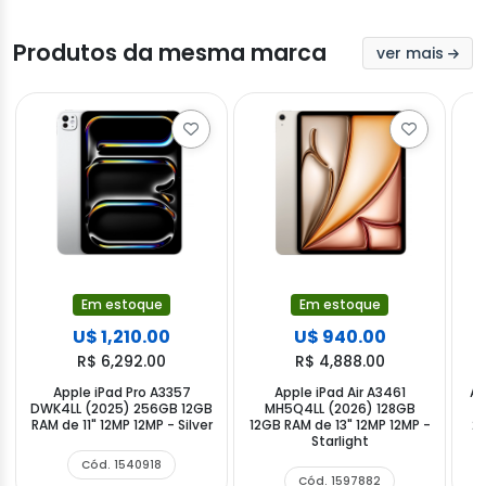
Produtos da mesma marca
ver mais
Em estoque
Em estoque
U$ 1,210.00
U$ 940.00
R$ 6,292.00
R$ 4,888.00
Apple iPad Pro A3357
Apple iPad Air A3461
Ap
DWK4LL (2025) 256GB 12GB
MH5Q4LL (2026) 128GB
RAM de 11" 12MP 12MP - Silver
12GB RAM de 13" 12MP 12MP -
25
Starlight
Cód. 1540918
Cód. 1597882