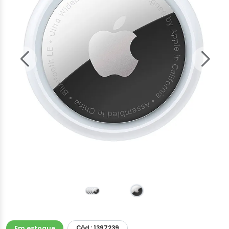
Em estoque
Cód.: 1397239