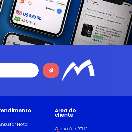
tendimento
Área do
cliente
nsultar Nota
O que é o RTU?