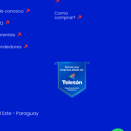
le conosco
Como
comprar?
AQ
erentes
endedores
l Este - Paraguay