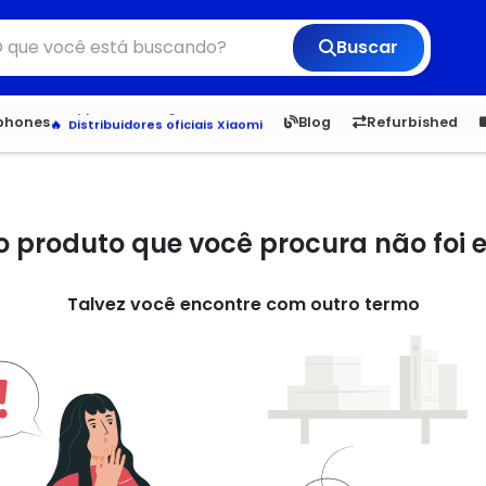
Buscar
Veja os Lançamentos
Apple, Samsung e Outros
6,050
5.20
1,900
1.
tphones
Blog
Refurbished
Distribuidores oficiais Xiaomi
o produto que você procura não foi
Talvez você encontre com outro termo