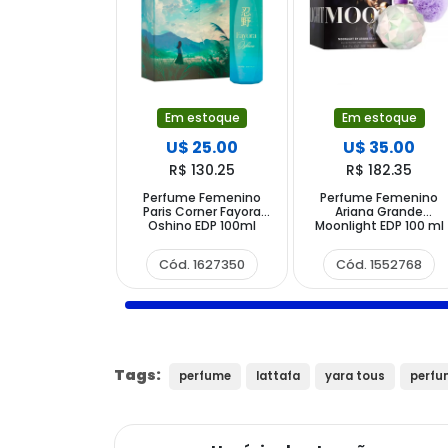
Em estoque
Em estoque
U$ 25.00
U$ 35.00
R$ 130.25
R$ 182.35
Perfume Femenino
Perfume Femenino
Paris Corner Fayora
Ariana Grande
Oshino EDP 100ml
Moonlight EDP 100 ml
Cód. 1627350
Cód. 1552768
Tags:
perfume
lattafa
yara tous
perfu