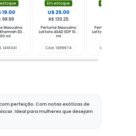
 estoque
Em estoque
Em estoque
 19.00
U$ 25.00
U$ 26.00
$ 98.99
R$ 130.25
R$ 135.46
e Masculino
Perfume Masculino
Perfume Masculino
 Khamrah EDP
Lattafa ASAD EDP 100
Lattafa ASAD Elixir EDP
100 ml
ml
100 ml
. 1410341
Cód. 1399974
Cód. 1541298
r com perfeição. Com notas exóticas de
íscar. Ideal para mulheres que desejam