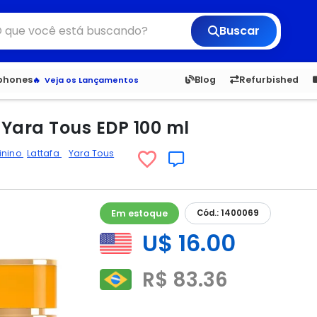
Buscar
6,050
5.21
1,900
1.0
tphones
Blog
Refurbished
Veja os Lançamentos
Apple, Samsung e Outros
Distribuidores oficiais Xiaomi
 Yara Tous EDP 100 ml
inino
Lattafa
Yara Tous
Em estoque
Cód.: 1400069
U$ 16.00
R$ 83.36