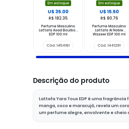
Em estoque
Em estoque
U$ 35.00
U$ 15.50
R$ 182.35
R$ 80.76
Perfume Masculino
Perfume Masculino
Lattafa Asad Bourbon
Lattafa Al Noble
EDP 100 ml
Wazeer EDP 100 ml
Cód. 1454161
Cód. 1441291
Descrição do produto
Lattafa Yara Tous EDP é uma fragrância f
manga, coco e maracujá, revela um cora
um perfume alegre, envolvente e cheio 