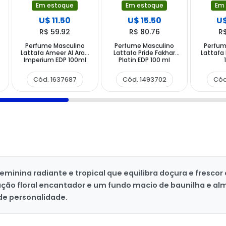
Em estoque
Em estoque
Em
U$ 11.50
U$ 15.50
U$
R$ 59.92
R$ 80.76
R
Perfume Masculino
Perfume Masculino
Perfum
Lattafa Ameer Al Arab
Lattafa Pride Fakhar
Lattafa
Imperium EDP 100ml
Platin EDP 100 ml
Cód. 1637687
Cód. 1493702
Cód
eminina radiante e tropical que equilibra doçura e fresco
ção floral encantador e um fundo macio de baunilha e alm
de personalidade.