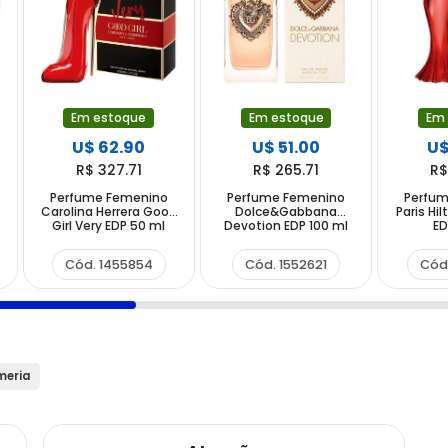
Em estoque
Em
Em estoque
U$ 51.00
U$
U$ 62.90
R$ 265.71
R$
R$ 327.71
Perfume Femenino
Perfu
Perfume Femenino
Dolce&Gabbana
Paris Hi
Carolina Herrera Good
Devotion EDP 100 ml
ED
Girl Very EDP 50 ml
Cód. 1552621
Cód
Cód. 1455854
meria