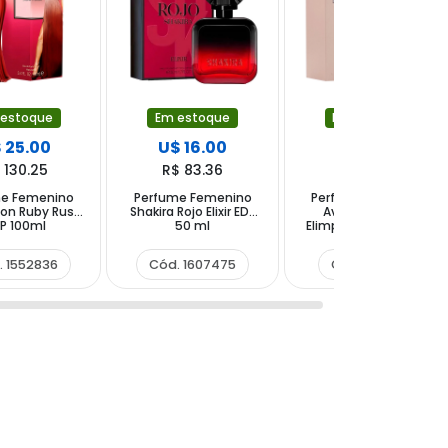
 estoque
Em estoque
Em estoque
 25.00
U$ 16.00
U$ 6.50
 130.25
R$ 83.36
R$ 33.87
me Femenino
Perfume Femenino
Perfume Femenino
lton Ruby Rush
Shakira Rojo Elixir EDP
Avar Collection
P 100ml
50 ml
Elimpea N°012 EDP 30
ml
. 1552836
Cód. 1607475
Cód. 1591613