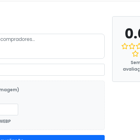
0.
Se
avalia
 imagem)
 WEBP