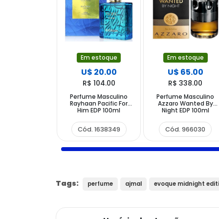
Em estoque
Em estoque
U$ 20.00
U$ 65.00
R$ 104.00
R$ 338.00
Perfume Masculino
Perfume Masculino
Rayhaan Pacific For
Azzaro Wanted By
Him EDP 100ml
Night EDP 100ml
Cód. 1638349
Cód. 966030
Tags:
perfume
ajmal
evoque midnight edit