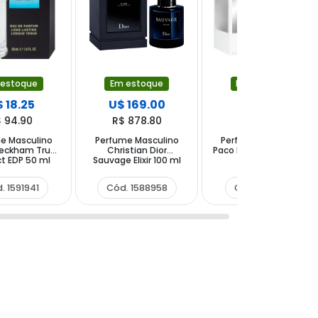
 estoque
Em estoque
Em estoque
 18.25
U$ 169.00
U$ 55.00
 94.90
R$ 878.80
R$ 286.00
e Masculino
Perfume Masculino
Perfume Masculino
Beckham True
Christian Dior
Paco Rabanne Invictus
ct EDP 50 ml
Sauvage Elixir 100 ml
EDT 100 ml
. 1591941
Cód. 1588958
Cód. 970174