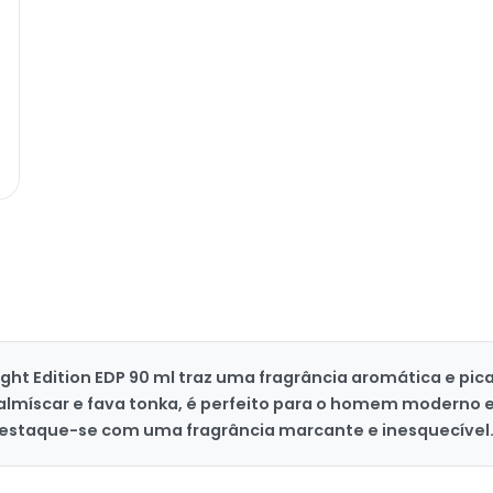
P
t Edition EDP 90 ml traz uma fragrância aromática e pic
íscar e fava tonka, é perfeito para o homem moderno e s
destaque-se com uma fragrância marcante e inesquecível