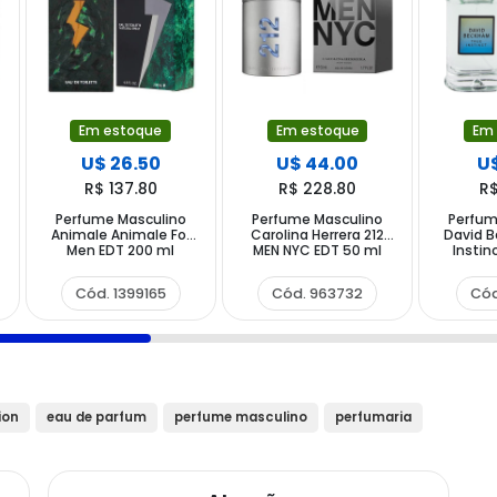
Em estoque
Em estoque
Em
U$ 26.50
U$ 44.00
U$
R$ 137.80
R$ 228.80
R$
Perfume Masculino
Perfume Masculino
Perfum
Animale Animale For
Carolina Herrera 212
David 
Men EDT 200 ml
MEN NYC EDT 50 ml
Instin
Cód. 1399165
Cód. 963732
Cód
ion
eau de parfum
perfume masculino
perfumaria