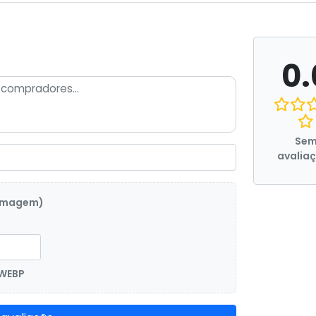
0.
Se
avalia
 imagem)
 WEBP