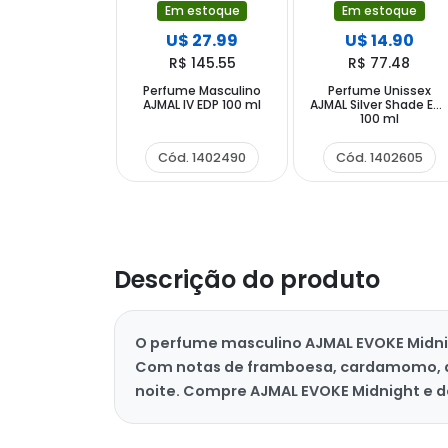
Em estoque
Em estoque
U$ 27.99
U$ 14.90
R$ 145.55
R$ 77.48
Perfume Masculino
Perfume Unissex
AJMAL IV EDP 100 ml
AJMAL Silver Shade ED
100 ml
Cód. 1402490
Cód. 1402605
Descrição do produto
O perfume masculino AJMAL EVOKE Midnigh
Com notas de framboesa, cardamomo, alm
noite. Compre AJMAL EVOKE Midnight e 