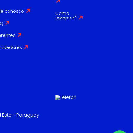
le conosco
Como
comprar?
AQ
erentes
endedores
l Este - Paraguay