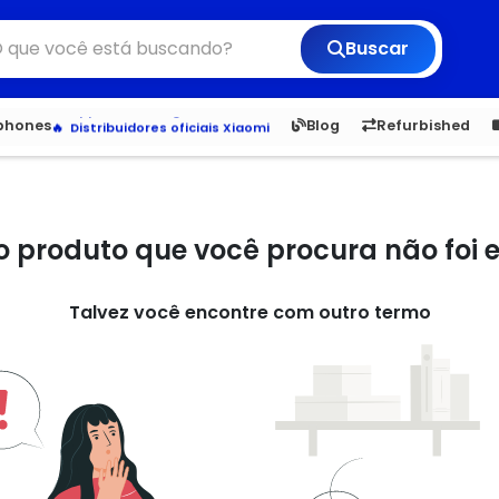
Buscar
Veja os Lançamentos
Apple, Samsung e Outros
6,050
5.20
1,900
1.
tphones
Blog
Refurbished
Distribuidores oficiais Xiaomi
o produto que você procura não foi
Talvez você encontre com outro termo