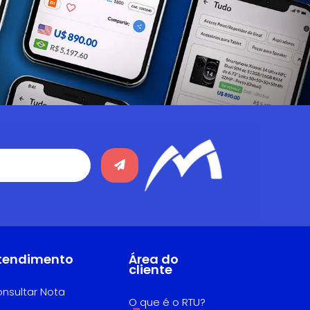
tendimento
Área do
cliente
nsultar Nota
O que é o RTU?