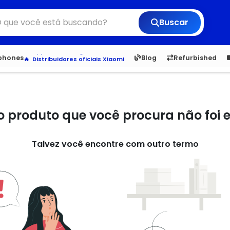
Buscar
Veja os Lançamentos
Apple, Samsung e Outros
6,050
5.20
1,900
1.
tphones
Blog
Refurbished
Distribuidores oficiais Xiaomi
o produto que você procura não foi
Talvez você encontre com outro termo