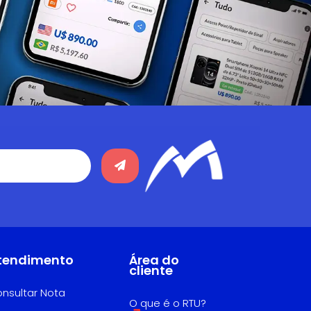
tendimento
Área do
cliente
nsultar Nota
O que é o RTU?