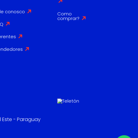
le conosco
Como
comprar?
AQ
erentes
endedores
l Este - Paraguay