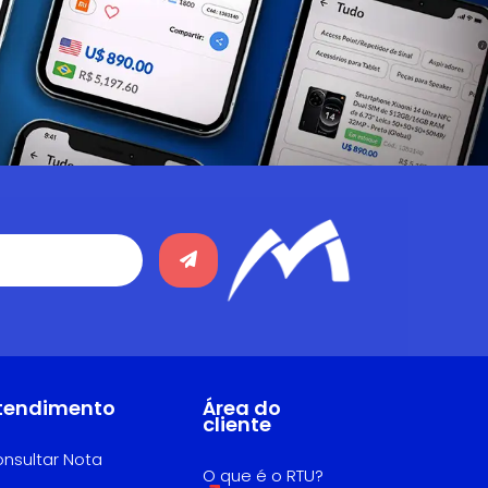
tendimento
Área do
cliente
nsultar Nota
O que é o RTU?