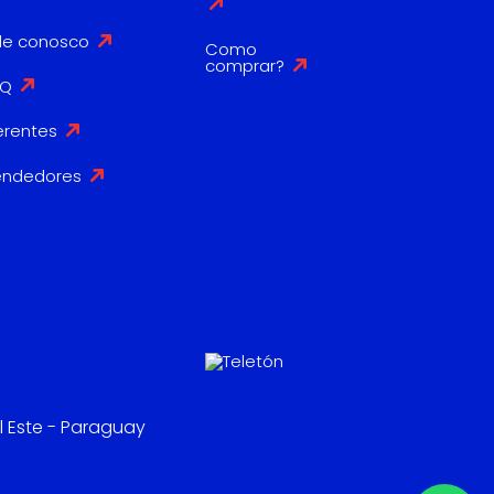
le conosco
Como
comprar?
AQ
erentes
endedores
l Este - Paraguay