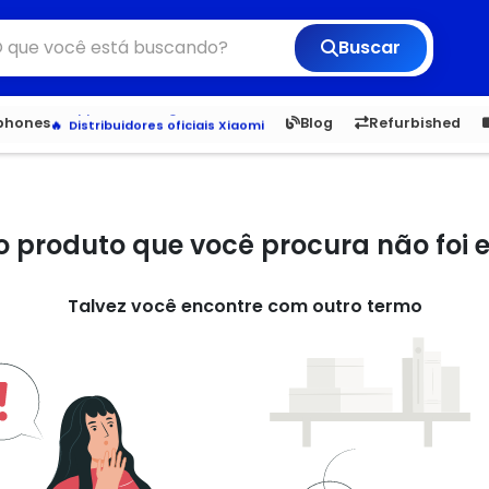
Buscar
Veja os Lançamentos
Apple, Samsung e Outros
6,050
5.20
1,900
1.
tphones
Blog
Refurbished
Distribuidores oficiais Xiaomi
o produto que você procura não foi
Talvez você encontre com outro termo