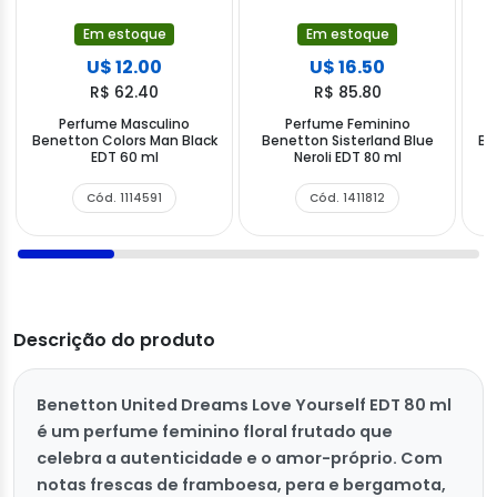
Em estoque
Em estoque
U$ 12.00
U$ 16.50
R$ 62.40
R$ 85.80
Perfume Masculino
Perfume Feminino
Benetton Colors Man Black
Benetton Sisterland Blue
Be
EDT 60 ml
Neroli EDT 80 ml
Cód. 1114591
Cód. 1411812
Descrição do produto
Benetton United Dreams Love Yourself EDT 80 ml
é um perfume feminino floral frutado que
celebra a autenticidade e o amor-próprio. Com
notas frescas de framboesa, pera e bergamota,