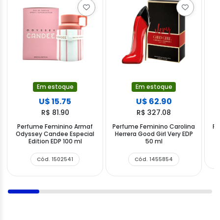
Em estoque
Em estoque
U$ 15.75
U$ 62.90
R$ 81.90
R$ 327.08
Perfume Feminino Armaf
Perfume Feminino Carolina
Pe
Odyssey Candee Especial
Herrera Good Girl Very EDP
Edition EDP 100 ml
50 ml
Cód. 1502541
Cód. 1455854