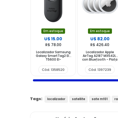
Em estoque
Em estoque
U$ 15.00
U$ 82.00
R$ 78.00
R$ 426.40
Localizador Samsung
Localizador Apple
Galaxy SmartTag2 El-
AirTag A2187 MX542LL
T5600 EI-
con Bluetooth - Plata
T5600BBEGWW con
Blanco (4 UNIDADES)
Bluetooth NFC - Negro
Cód. 1358520
Cód. 1397239
Tags:
localizador
satellite
sate mf01
ra