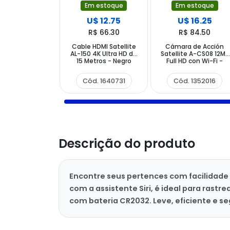
Em estoque
Em estoque
U$ 12.75
U$ 16.25
R$ 66.30
R$ 84.50
Cable HDMI Satellite
Cámara de Acción
AL-150 4K Ultra HD de
Satellite A-CS08 12MP
15 Metros - Negro
Full HD con Wi-Fi -
Negro
Cód. 1640731
Cód. 1352016
Descrição do produto
Encontre seus pertences com facilidade u
com a assistente Siri, é ideal para rastr
com bateria CR2032. Leve, eficiente e se