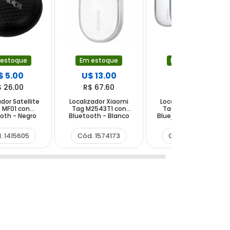
 estoque
Em estoque
Em estoque
$ 5.00
U$ 13.00
U$ 40.00
$ 26.00
R$ 67.60
R$ 208.00
ador Satellite
Localizador Xiaomi
Localizador Xiaomi
 MF01 con
Tag M2543T1 con
Tag M2543T1 con
oth - Negro
Bluetooth - Blanco
Bluetooth - Blanco -
(4 Unidades)
. 1415605
Cód. 1574173
Cód. 1574166