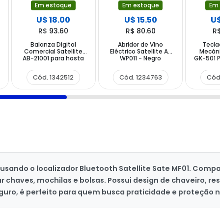
Em estoque
Em estoque
Em
U$ 18.00
U$ 15.50
U$
R$ 93.60
R$ 80.60
R
Balanza Digital
Abridor de Vino
Tecl
Comercial Satellite
Eléctrico Satellite A-
Mecáni
AB-21001 para hasta
WP011 - Negro
GK-501 
40 kg - Blanca Azul
-
Cód. 1342512
Cód. 1234763
Cód
sando o localizador Bluetooth Satellite Sate MF01. Compat
ear chaves, mochilas e bolsas. Possui design de chaveiro, 
guro, é perfeito para quem busca praticidade e proteção no