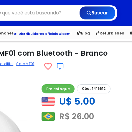
Buscar
6,050
5.20
1,900
1.
tphones
Blog
Refurbished
Veja os Lançamentos
Apple, Samsung e Outros
Distribuidores oficiais Xiaomi
e MF01 com Bluetooth - Branco
atellite
Sate MF01
Em estoque
Cód.: 1415612
U$ 5.00
R$ 26.00