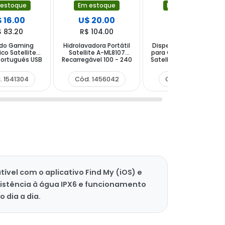
 estoque
Em estoque
Em estoque
 16.00
U$ 20.00
U$ 4.50
$ 83.20
R$ 104.00
R$ 23.40
ado Gaming
Hidrolavadora Portátil
Dispensador Eléctrico
co Satellite
Satellite A-ML8107
para Galones de Agua
Portugués USB
Recarregável 100 - 240
Satellite A-P23 - Negro
 Negro
V ~ 50 60 Hz- Negra
. 1541304
Cód. 1456042
Cód. 1155358
ível com o aplicativo Find My (iOS) e
resistência à água IPX6 e funcionamento
 dia a dia.