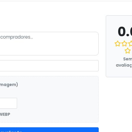
0.
Se
avalia
 imagem)
 WEBP