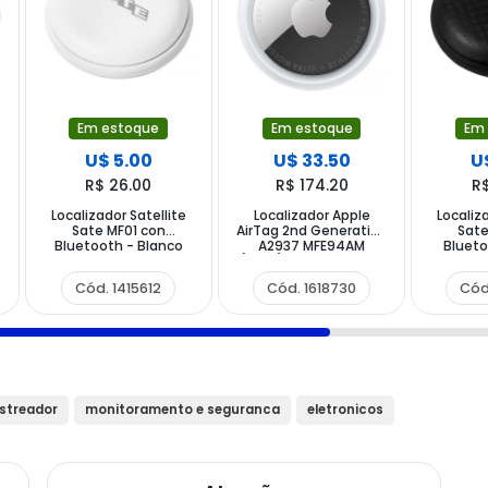
Em estoque
Em estoque
Em
U$ 5.00
U$ 33.50
U
R$ 26.00
R$ 174.20
R
Localizador Satellite
Localizador Apple
Localiz
Sate MF01 con
AirTag 2nd Generation
Sate
Bluetooth - Blanco
A2937 MFE94AM
Blueto
(2026) con Bluetooth
- Plata Blanco
Cód. 1415612
Cód. 1618730
Cód
streador
monitoramento e seguranca
eletronicos