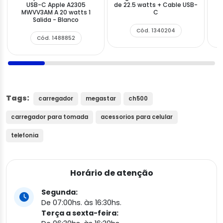
USB-C Apple A2305
de 22.5 watts + Cable USB-
U
MWVV3AM A 20 watts 1
C
Salida - Blanco
Cód. 1340204
Cód. 1488852
Tags:
carregador
megastar
ch500
carregador para tomada
acessorios para celular
telefonia
Horário de atenção
Segunda:
De 07:00hs. às 16:30hs.
Terça a sexta-feira: