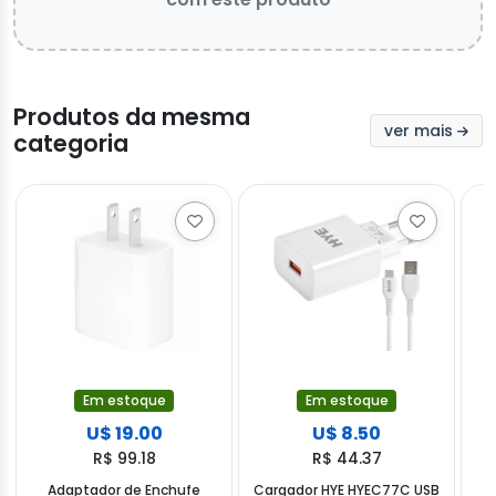
Produtos da mesma
ver mais
categoria
Em estoque
Em estoque
U$ 19.00
U$ 8.50
R$ 99.18
R$ 44.37
Adaptador de Enchufe
Cargador HYE HYEC77C USB
C