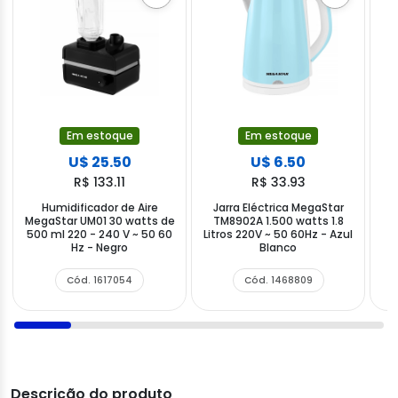
Em estoque
Em estoque
U$ 25.50
U$ 6.50
R$ 133.11
R$ 33.93
Humidificador de Aire
Jarra Eléctrica MegaStar
C
MegaStar UM01 30 watts de
TM8902A 1.500 watts 1.8
500 ml 220 - 240 V ~ 50 60
Litros 220V ~ 50 60Hz - Azul
w
Hz - Negro
Blanco
Cód. 1617054
Cód. 1468809
Descrição do produto