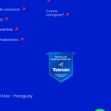
le conosco
Como
comprar?
AQ
erentes
endedores
l Este - Paraguay