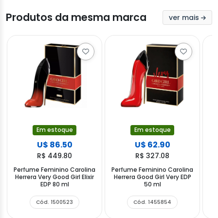
Produtos da mesma marca
ver mais
Em estoque
Em estoque
U$ 86.50
U$ 62.90
R$ 449.80
R$ 327.08
Perfume Feminino Carolina
Perfume Feminino Carolina
Herrera Very Good Girl Elixir
Herrera Good Girl Very EDP
C
EDP 80 ml
50 ml
Cód. 1500523
Cód. 1455854