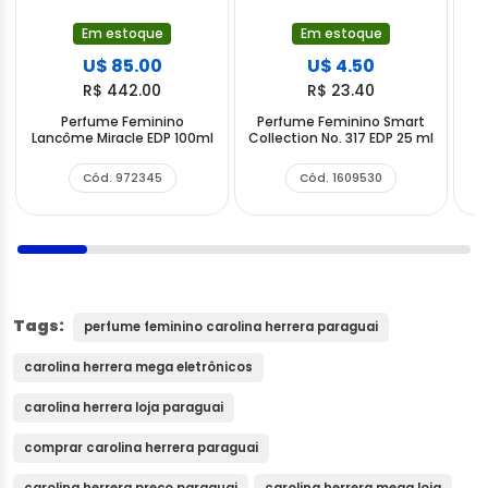
Em estoque
Em estoque
U$ 85.00
U$ 4.50
R$ 442.00
R$ 23.40
Perfume Feminino
Perfume Feminino Smart
P
Lancôme Miracle EDP 100ml
Collection No. 317 EDP 25 ml
Cód. 972345
Cód. 1609530
Tags:
perfume feminino carolina herrera paraguai
carolina herrera mega eletrônicos
carolina herrera loja paraguai
comprar carolina herrera paraguai