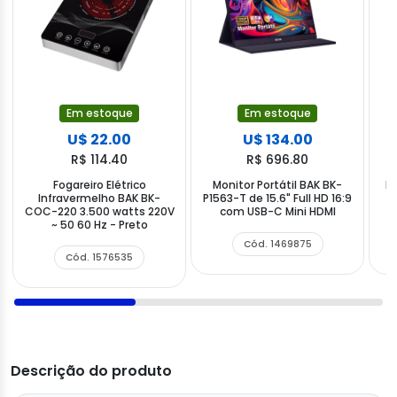
Em estoque
Em estoque
U$ 22.00
U$ 134.00
R$ 114.40
R$ 696.80
Fogareiro Elétrico
Monitor Portátil BAK BK-
P
Infravermelho BAK BK-
P1563-T de 15.6" Full HD 16:9
1
COC-220 3.500 watts 220V
com USB-C Mini HDMI
~ 50 60 Hz - Preto
Cód. 1469875
Cód. 1576535
Descrição do produto