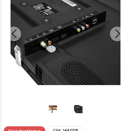
Cód.: 1442328
Fora de estoque