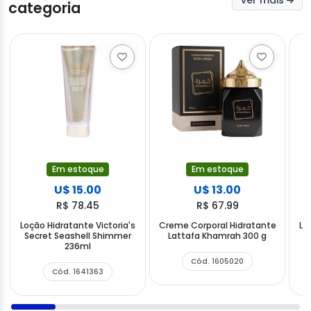
ver mais
categoria
Em estoque
Em estoque
U$ 15.00
U$ 13.00
R$ 78.45
R$ 67.99
Loção Hidratante Victoria's
Creme Corporal Hidratante
Lo
Secret Seashell Shimmer
Lattafa Khamrah 300 g
236ml
Cód. 1605020
Cód. 1641363