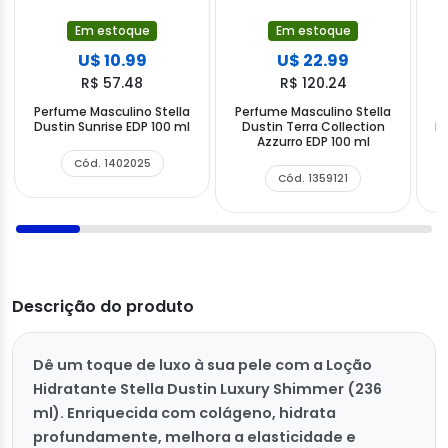
Em estoque
Em estoque
U$ 10.99
U$ 22.99
R$ 57.48
R$ 120.24
Perfume Masculino Stella
Perfume Masculino Stella
P
Dustin Sunrise EDP 100 ml
Dustin Terra Collection
Du
Azzurro EDP 100 ml
Cód. 1402025
Cód. 1359121
Descrição do produto
Dê um toque de luxo à sua pele com a Loção
Hidratante Stella Dustin Luxury Shimmer (236
ml). Enriquecida com colágeno, hidrata
profundamente, melhora a elasticidade e