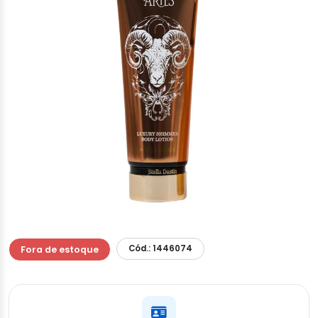
Cód.: 1446074
Fora de estoque