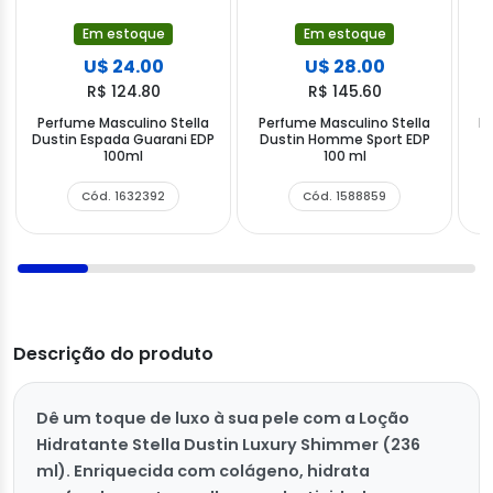
Em estoque
Em estoque
U$ 24.00
U$ 28.00
R$ 124.80
R$ 145.60
Perfume Masculino Stella
Perfume Masculino Stella
Ki
Dustin Espada Guarani EDP
Dustin Homme Sport EDP
100ml
100 ml
Cód. 1632392
Cód. 1588859
Descrição do produto
Dê um toque de luxo à sua pele com a Loção
Hidratante Stella Dustin Luxury Shimmer (236
ml). Enriquecida com colágeno, hidrata