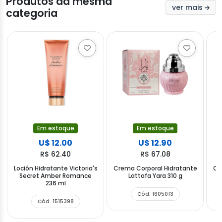
Produtos da mesma
ver mais
categoria
Em estoque
Em estoque
U$ 12.00
U$ 12.90
R$ 62.40
R$ 67.08
Loción Hidratante Victoria's
Crema Corporal Hidratante
Cr
Secret Amber Romance
Lattafa Yara 310 g
236 ml
Cód. 1605013
Cód. 1515398