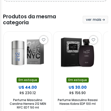
Produtos da mesma
ver mais
categoria
Em estoque
Em estoque
U$ 44.00
U$ 30.00
R$ 230.12
R$ 156.90
Perfume Masculino
Perfume Masculino Rasasi
Carolina Herrera 212 MEN
Hawas Kobra EDP 100 ml
A
NYC EDT 50 ml