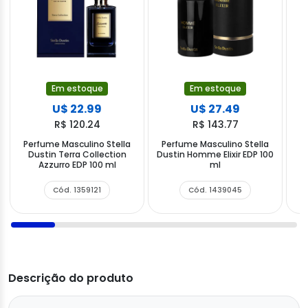
Em estoque
Em estoque
U$ 22.99
U$ 27.49
R$ 120.24
R$ 143.77
Perfume Masculino Stella
Perfume Masculino Stella
P
Dustin Terra Collection
Dustin Homme Elixir EDP 100
D
Azzurro EDP 100 ml
ml
Cód. 1359121
Cód. 1439045
Descrição do produto