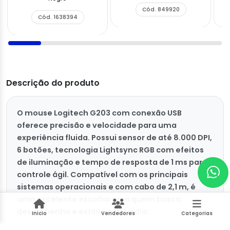
Cód. 849920
Cód. 1638394
Descrição do produto
O mouse Logitech G203 com conexão USB
oferece precisão e velocidade para uma
experiência fluida. Possui sensor de até 8.000 DPI,
6 botões, tecnologia Lightsync RGB com efeitos
de iluminação e tempo de resposta de 1 ms para
controle ágil. Compatível com os principais
sistemas operacionais e com cabo de 2,1 m, é
uma excelente escolha para quem busca
desempenho e estilo no dia a dia.
Inicio
Vendedores
Categorias