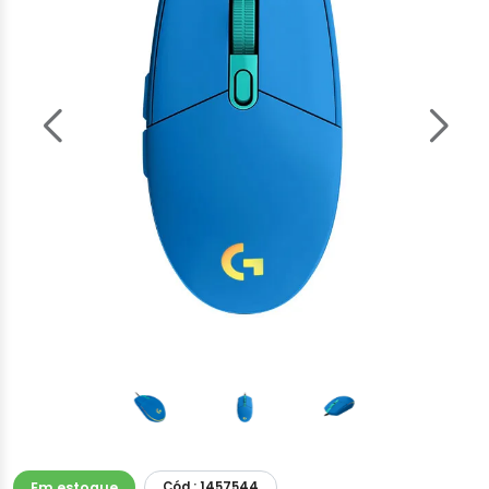
Em estoque
Cód.: 1457544