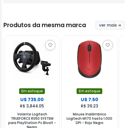
Produtos da mesma marca
ver mais
Em estoque
Em estoque
U$ 735.00
U$ 7.50
R$ 3,844.05
R$ 39.23
Volante Logitech
Mouse Inalámbrico
M
TRUEFORCE RS50 SYSTEM
Logitech M170 hasta 1.000
G
para PlayStation Pc Bivolt -
DPI - Rojo Negro
c
Negro