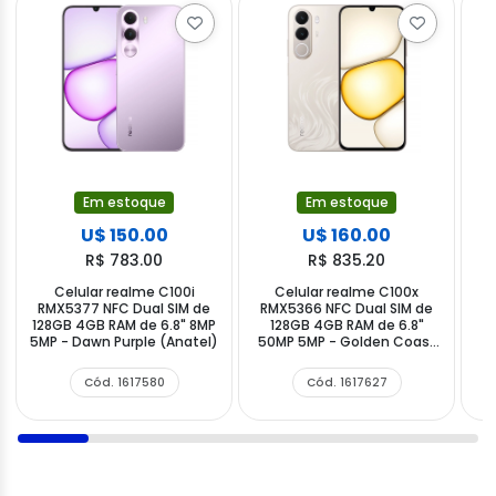
Em estoque
Em estoque
U$ 150.00
U$ 160.00
R$ 783.00
R$ 835.20
Celular realme C100i
Celular realme C100x
RMX5377 NFC Dual SIM de
RMX5366 NFC Dual SIM de
R
128GB 4GB RAM de 6.8" 8MP
128GB 4GB RAM de 6.8"
5MP - Dawn Purple (Anatel)
50MP 5MP - Golden Coast
(Anatel)
Cód. 1617580
Cód. 1617627