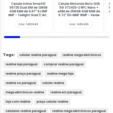
Celular Infinix Smart10
Celular Motorola Moto G35
Ce
X6725 Dual SIM de 128GB
5G XT2433-2 NFC Nano +
15
4GB RAM de 6.67" 8+2MP
eSIM de 256GB 4GB RAM de
de
8MP - Twilight Gold (1 Ano
6.72" 50+8MP 16MP - Verde
de Garantia)
Cód. 1483949
Cód. 1485455
Tags:
celular realme paraguai
realme mega eletrônicos
realme loja paraguai
comprar realme paraguai
realme preço paraguai
realme mega loja
realme no paraguai
celular realme
mega eletrônicos realme
realme em paraguai
loja com realme
preço celular realme
celulares realme paraguai
realme mega eletrônicos paraguai