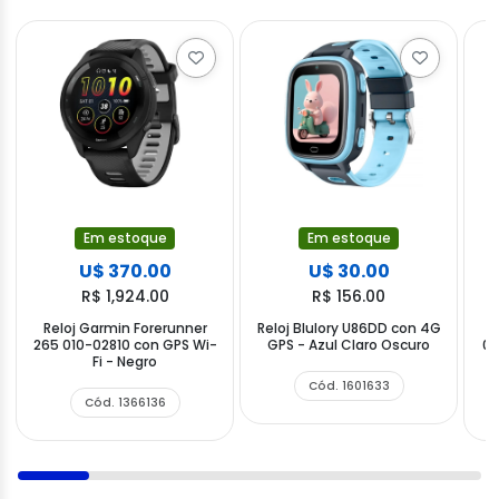
Em estoque
Em estoque
U$ 370.00
U$ 30.00
R$ 1,924.00
R$ 156.00
Reloj Garmin Forerunner
Reloj Blulory U86DD con 4G
R
265 010-02810 con GPS Wi-
GPS - Azul Claro Oscuro
03
Fi - Negro
Cód. 1601633
Cód. 1366136