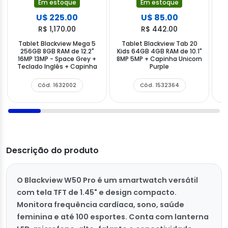
Em estoque
Em estoque
U$ 225.00
U$ 85.00
R$ 1,170.00
R$ 442.00
Tablet Blackview Mega 5
Tablet Blackview Tab 20
256GB 8GB RAM de 12.2"
Kids 64GB 4GB RAM de 10.1"
2
16MP 13MP - Space Grey +
8MP 5MP + Capinha Unicorn
Teclado Inglês + Capinha
Purple
Cód. 1632002
Cód. 1532364
Descrição do produto
O Blackview W50 Pro é um smartwatch versátil
com tela TFT de 1.45" e design compacto.
Monitora frequência cardíaca, sono, saúde
feminina e até 100 esportes. Conta com lanterna