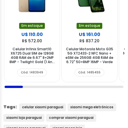
Em estoque
Em estoque
U$ 110.00
U$ 161.00
R$ 572.00
R$ 837.20
Celular Infinix Smart10
Celular Motorola Moto G35
Ce
X6725 Dual SIM de 128GB
5G XT2433-2 NFC Nano +
NF
4GB RAM de 6.67" 8+2MP
eSIM de 256GB 4GB RAM de
R
8MP - Twilight Gold (1 Ano
6.72" 50+8MP 16MP - Verde
M
de Garantia)
Cód. 1483949
Cód. 1485455
Tags:
celular xiaomi paraguai
xiaomi mega eletrônicos
xiaomi loja paraguai
comprar xiaomi paraguai