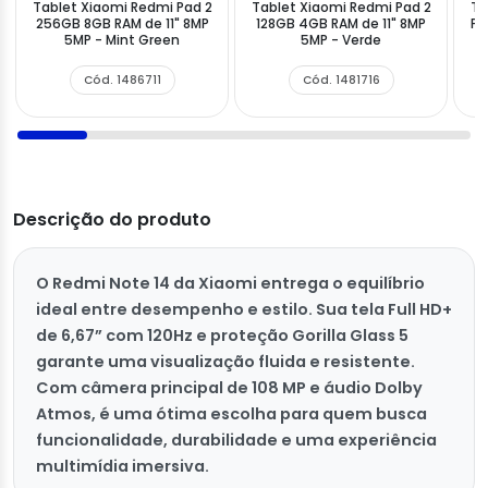
Tablet Xiaomi Redmi Pad 2
Tablet Xiaomi Redmi Pad 2
Ta
256GB 8GB RAM de 11" 8MP
128GB 4GB RAM de 11" 8MP
Pr
5MP - Mint Green
5MP - Verde
8
Cód. 1486711
Cód. 1481716
Descrição do produto
O Redmi Note 14 da Xiaomi entrega o equilíbrio
ideal entre desempenho e estilo. Sua tela Full HD+
de 6,67” com 120Hz e proteção Gorilla Glass 5
garante uma visualização fluida e resistente.
Com câmera principal de 108 MP e áudio Dolby
Atmos, é uma ótima escolha para quem busca
funcionalidade, durabilidade e uma experiência
multimídia imersiva.