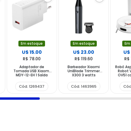
Em estoque
Em estoque
Em
U$ 15.00
U$ 23.00
U$
R$ 78.00
R$ 119.60
R$ 
Adaptador de
Barbeador Xiaomi
Robô Asp
Tomada USB Xiaomi
UniBlade Trimmer
Robot
MDY-12-EH 1 Saída
X300 3 watts
OV51 c
Bivolt - Branco
Recarregável - Preto
220 - 24
Cinza
-
Cód. 1269437
Cód. 1463965
Cód