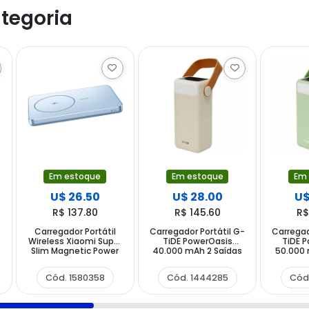
tegoria
Em estoque
Em estoque
Em
U$ 26.50
U$ 28.00
U$
R$ 137.80
R$ 145.60
R$
Carregador Portátil
Carregador Portátil G-
Carregad
Wireless Xiaomi Super
TiDE PowerOasis
TiDE 
Slim Magnetic Power
40.000 mAh 2 Saídas
50.000 
Bank 5000 WPB0507S
USB e USB-C - Bege
USB e 1 
5.000 mAh Salida USB-
Cód. 1580358
Cód. 1444285
Cód
C - Blue