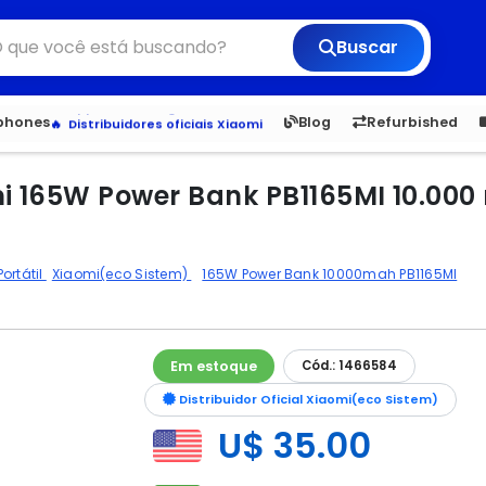
Buscar
6,050
5.20
1,900
1.
Veja os Lançamentos
tphones
Blog
Refurbished
Apple, Samsung e Outros
Distribuidores oficiais Xiaomi
mi 165W Power Bank PB1165MI 10.000
ortátil
Xiaomi(eco Sistem)
165W Power Bank 10000mah PB1165MI
Em estoque
Cód.: 1466584
Distribuidor Oficial Xiaomi(eco Sistem)
U$ 35.00