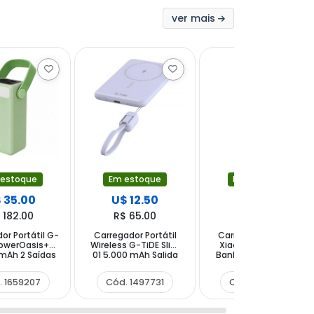
ver mais
 estoque
Em estoque
Em estoque
 35.00
U$ 12.50
U$ 32.00
 182.00
R$ 65.00
R$ 166.40
or Portátil G-
Carregador Portátil
Carregador Portátil
PowerOasis+
Wireless G-TiDE Slim
Xiaomi 67W Power
mAh 2 Saídas
01 5.000 mAh Salida
Bank PB2067 20.000
USB-C - Verde
USB-C - Roxo
mAh Saídas USB e 2
USB-C - Ice Blue
. 1659207
Cód. 1497731
Cód. 1580303