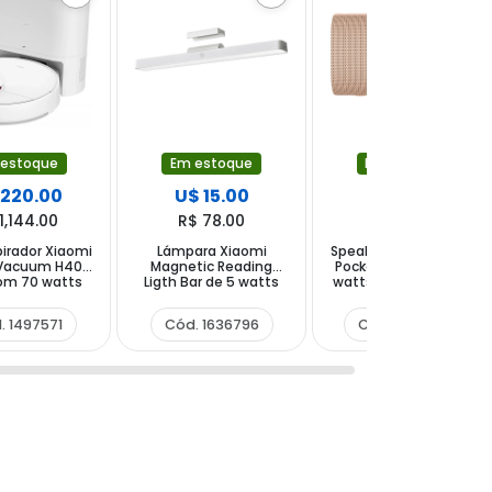
 estoque
Em estoque
Em estoque
 220.00
U$ 15.00
U$ 14.00
1,144.00
R$ 78.00
R$ 72.80
irador Xiaomi
Lámpara Xiaomi
Speaker Xiaomi Sound
 Vacuum H40
Magnetic Reading
Pocket MDZ-37-DB 5
om 70 watts
Ligth Bar de 5 watts
watts com Bluetooth
0 V ~ 50 60 Hz
com 150 Lúmenes -
- Rosa
 Branco
Branca
. 1497571
Cód. 1636796
Cód. 1496697