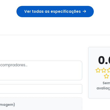
Ver todas as especificações
0.
Se
avalia
 imagem)