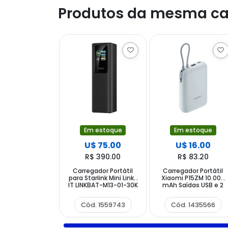
Produtos da mesma ca
Em estoque
Em estoque
U$ 75.00
U$ 16.00
R$ 390.00
R$ 83.20
Carregador Portátil
Carregador Portátil
para Starlink Mini Link-
Xiaomi P15ZM 10.000
IT LINKBAT-M13-01-30K
mAh Saídas USB e 2
30.000 mAh Saídas
USB-C - Ice Blue
USB e 2 USB-C - Preto
Cód. 1559743
Cód. 1435566