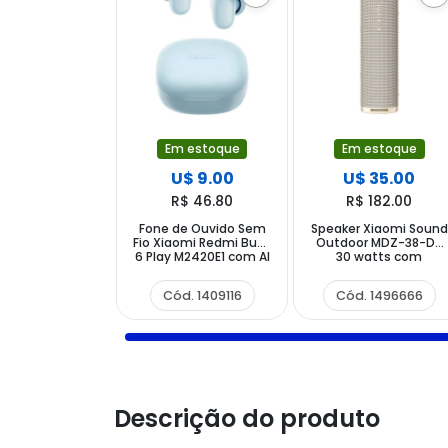
Em estoque
Em estoque
U$ 9.00
U$ 35.00
R$ 46.80
R$ 182.00
Fone de Ouvido Sem
Speaker Xiaomi Sound
Fio Xiaomi Redmi Buds
Outdoor MDZ-38-DB
6 Play M2420E1 com AI
30 watts com
NC - Azul
Bluetooth - Dourado
Cód. 1409116
Cód. 1496666
Descrição do produto