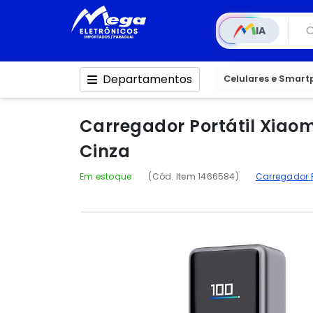
IA
Departamentos
Celulares e Smar
Carregador Portátil Xiao
Cinza
Em estoque
(Cód. Item 1466584)
Carregador P