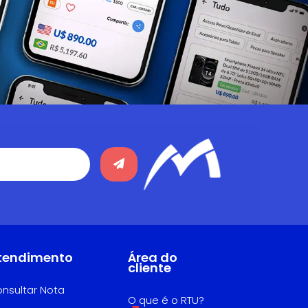
tendimento
Área do
cliente
nsultar Nota
O que é o RTU?