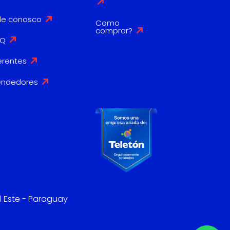
le conosco
Como
comprar?
AQ
erentes
endedores
l Este - Paraguay