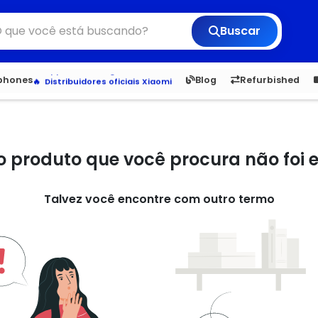
Buscar
Veja os Lançamentos
Apple, Samsung e Outros
6,050
5.22
1,900
1.
tphones
Blog
Refurbished
Distribuidores oficiais Xiaomi
o produto que você procura não foi
Talvez você encontre com outro termo