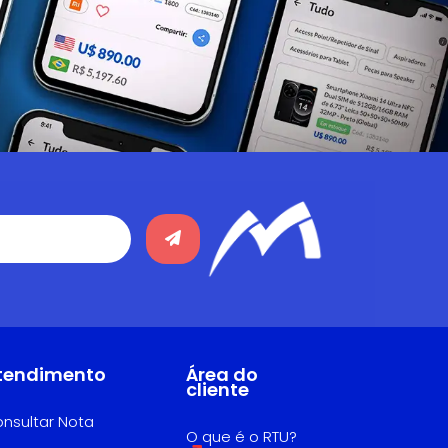
tendimento
Área do
cliente
nsultar Nota
O que é o RTU?