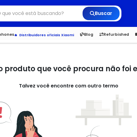
Buscar
Veja os Lançamentos
Apple, Samsung e Outros
6,050
5.22
1,900
1.
tphones
Blog
Refurbished
Distribuidores oficiais Xiaomi
o produto que você procura não foi
Talvez você encontre com outro termo