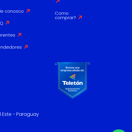
le conosco
Como
comprar?
AQ
erentes
endedores
l Este - Paraguay