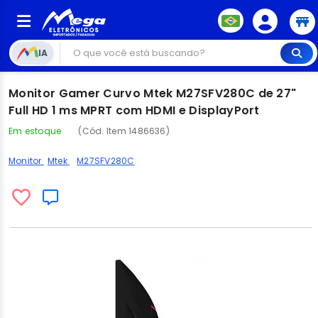
IA
Monitor Gamer Curvo Mtek M27SFV280C de 27"
Full HD 1 ms MPRT com HDMI e DisplayPort
Em estoque
(Cód. Item 1486636)
Monitor
Mtek
M27SFV280C