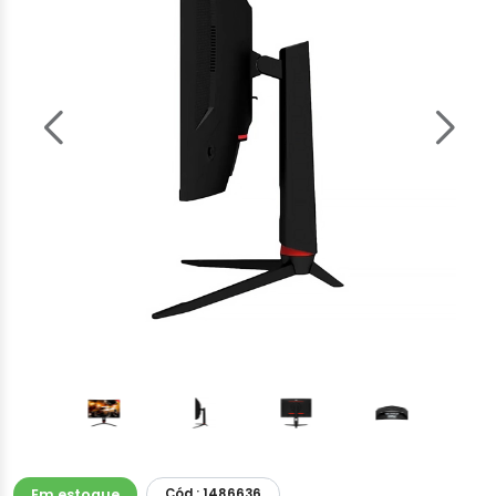
Em estoque
Cód.: 1486636