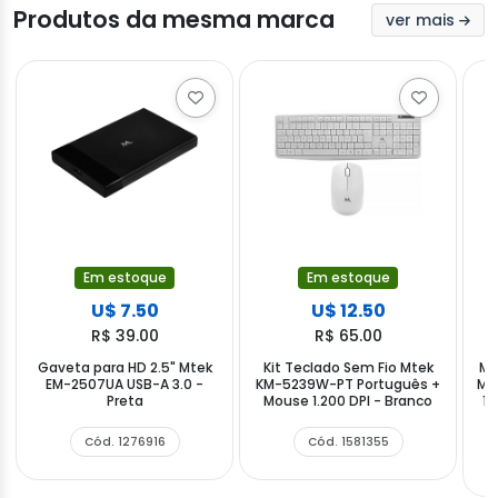
Produtos da mesma marca
ver mais
Em estoque
Em estoque
U$ 7.50
U$ 12.50
R$ 39.00
R$ 65.00
Gaveta para HD 2.5" Mtek
Kit Teclado Sem Fio Mtek
Mo
EM-2507UA USB-A 3.0 -
KM-5239W-PT Português +
MS
Preta
Mouse 1.200 DPI - Branco
16
Cód. 1276916
Cód. 1581355