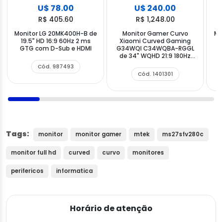
U$ 78.00
U$ 240.00
R$ 405.60
R$ 1,248.00
Monitor LG 20MK400H-B de
Monitor Gamer Curvo
Mo
19.5" HD 16:9 60Hz 2 ms
Xiaomi Curved Gaming
GTG com D-Sub e HDMI
G34WQI C34WQBA-RGGL
de 34" WQHD 21:9 180Hz
com DisplayPort HDMI
Cód. 987493
Cód. 1401301
Tags:
monitor
monitor gamer
mtek
ms27sfv280c
monitor full hd
curved
curvo
monitores
perifericos
informatica
Horário de atenção