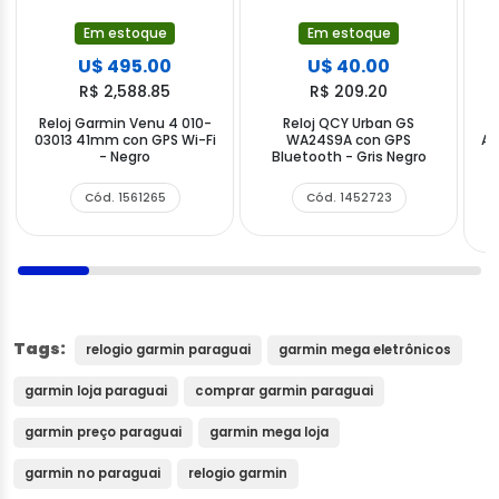
Em estoque
Em estoque
U$ 495.00
U$ 40.00
R$ 2,588.85
R$ 209.20
Reloj Garmin Venu 4 010-
Reloj QCY Urban GS
03013 41mm con GPS Wi-Fi
WA24S9A con GPS
AM
- Negro
Bluetooth - Gris Negro
Cód. 1561265
Cód. 1452723
Tags:
relogio garmin paraguai
garmin mega eletrônicos
garmin loja paraguai
comprar garmin paraguai
garmin preço paraguai
garmin mega loja
garmin no paraguai
relogio garmin