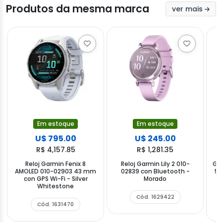
Produtos da mesma marca
ver mais
Em estoque
Em estoque
U$ 795.00
U$ 245.00
R$ 4,157.85
R$ 1,281.35
Reloj Garmin Fenix 8
Reloj Garmin Lily 2 010-
GP
AMOLED 010-02903 43 mm
02839 con Bluetooth -
54
con GPS Wi-Fi - Silver
Morado
Whitestone
Cód. 1629422
Cód. 1631470