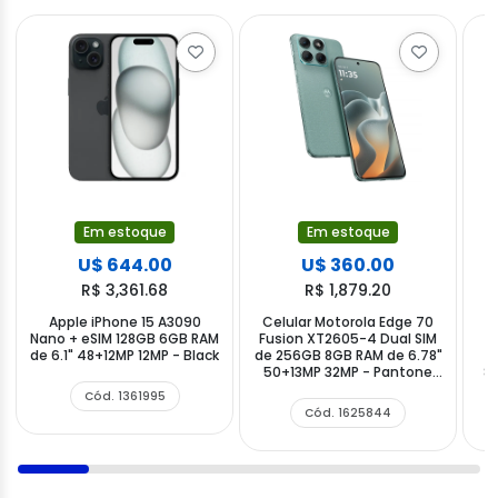
Em estoque
Em estoque
U$ 644.00
U$ 360.00
R$ 3,361.68
R$ 1,879.20
Apple iPhone 15 A3090
Celular Motorola Edge 70
Nano + eSIM 128GB 6GB RAM
Fusion XT2605-4 Dual SIM
X
de 6.1" 48+12MP 12MP - Black
de 256GB 8GB RAM de 6.78"
4
50+13MP 32MP - Pantone
8M
Blue Surf
Cód. 1361995
Cód. 1625844