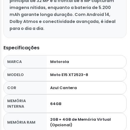
principal de 32 MP e a frontal de 8 MP capturam
imagens nítidas, enquanto a bateria de 5.200
mAh garante longa duração. Com Android 14,
Dolby Atmos e conectividade avançada, é ideal
para o dia a dia.
Especificações
MARCA
Motorola
MODELO
Moto E15 XT2523-8
COR
Azul Cantera
MEMÓRIA
64GB
INTERNA
2GB + 4GB de Memória Virtual
MEMÓRIA RAM
(Opcional)