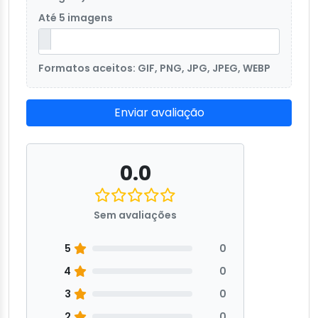
Até 5 imagens
Formatos aceitos: GIF, PNG, JPG, JPEG, WEBP
Enviar avaliação
0.0
Sem avaliações
5
0
4
0
3
0
2
0