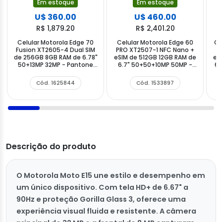
Em estoque
Em estoque
U$ 360.00
U$ 460.00
R$ 1,879.20
R$ 2,401.20
Celular Motorola Edge 70
Celular Motorola Edge 60
Ce
Fusion XT2605-4 Dual SIM
PRO XT2507-1 NFC Nano +
5
de 256GB 8GB RAM de 6.78"
eSIM de 512GB 12GB RAM de
eS
50+13MP 32MP - Pantone
6.7" 50+50+10MP 50MP -
6.
Blue Surf
Dazzling Blue
Cód. 1625844
Cód. 1533897
Descrição do produto
O Motorola Moto E15 une estilo e desempenho em
um único dispositivo. Com tela HD+ de 6.67" a
90Hz e proteção Gorilla Glass 3, oferece uma
experiência visual fluida e resistente. A câmera