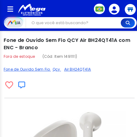
IA
Fone de Ouvido Sem Fio QCY Air BH24QT41A com
ENC - Branco
Fora de estoque
(Cód. Item 1491111)
Fone de Ouvido Sem Fio
Qcy
Air BH24QT41A