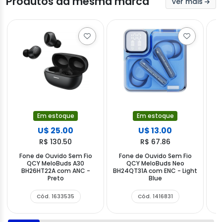
Produtos da mesma marca
ver mais
Em estoque
Em estoque
U$ 25.00
U$ 13.00
R$ 130.50
R$ 67.86
Fone de Ouvido Sem Fio
Fone de Ouvido Sem Fio
F
QCY MeloBuds A30
QCY MeloBuds Neo
BH26HT22A com ANC -
BH24QT31A com ENC - Light
Preto
Blue
Cód. 1633535
Cód. 1416831