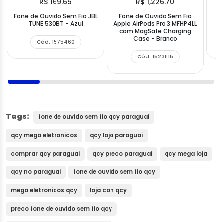
R$ 169.65
R$ 1,226.70
Fone de Ouvido Sem Fio JBL
Fone de Ouvido Sem Fio
F
TUNE 530BT - Azul
Apple AirPods Pro 3 MFHP4LL
com MagSafe Charging
Case - Branco
Cód. 1575460
Cód. 1523515
Tags:
fone de ouvido sem fio qcy paraguai
qcy mega eletronicos
qcy loja paraguai
comprar qcy paraguai
qcy preco paraguai
qcy mega loja
qcy no paraguai
fone de ouvido sem fio qcy
mega eletronicos qcy
loja con qcy
preco fone de ouvido sem fio qcy