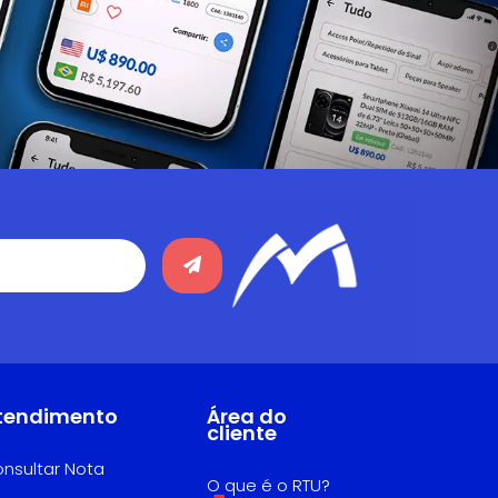
tendimento
Área do
cliente
nsultar Nota
O que é o RTU?