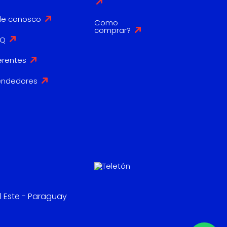
le conosco
Como
comprar?
AQ
erentes
endedores
l Este - Paraguay