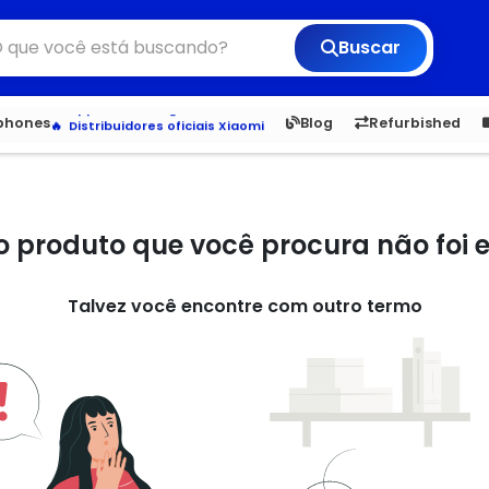
Buscar
Veja os Lançamentos
Apple, Samsung e Outros
6,050
5.23
1,900
1.
tphones
Blog
Refurbished
Distribuidores oficiais Xiaomi
o produto que você procura não foi
Talvez você encontre com outro termo