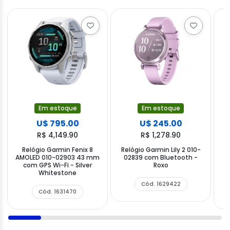
Em estoque
Em estoque
U$ 795.00
U$ 245.00
R$ 4,149.90
R$ 1,278.90
Relógio Garmin Fenix 8
Relógio Garmin Lily 2 010-
A
AMOLED 010-02903 43 mm
02839 com Bluetooth -
com GPS Wi-Fi - Silver
Roxo
Whitestone
Cód. 1629422
Cód. 1631470