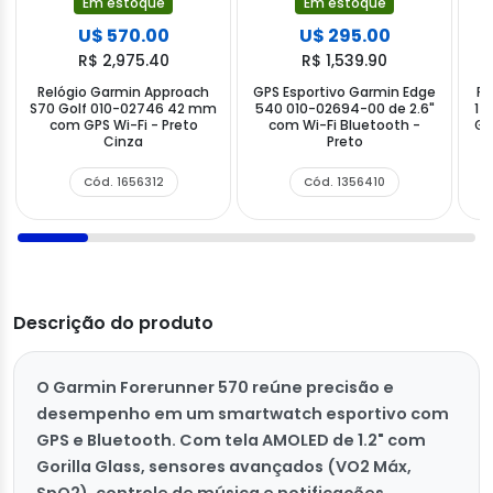
Em estoque
Em estoque
U$ 570.00
U$ 295.00
R$ 2,975.40
R$ 1,539.90
Relógio Garmin Approach
GPS Esportivo Garmin Edge
Re
S70 Golf 010-02746 42 mm
540 010-02694-00 de 2.6"
17
com GPS Wi-Fi - Preto
com Wi-Fi Bluetooth -
GP
Cinza
Preto
Cód. 1656312
Cód. 1356410
Descrição do produto
O Garmin Forerunner 570 reúne precisão e
desempenho em um smartwatch esportivo com
GPS e Bluetooth. Com tela AMOLED de 1.2" com
Gorilla Glass, sensores avançados (VO2 Máx,
SpO2), controle de música e notificações