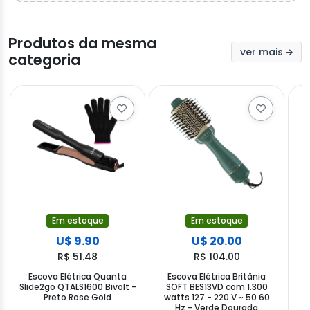
Produtos da mesma
ver mais
categoria
Em estoque
Em estoque
U$ 9.90
U$ 20.00
R$ 51.48
R$ 104.00
Escova Elétrica Quanta
Escova Elétrica Britânia
Slide2go QTALS1600 Bivolt -
SOFT BES13VD com 1.300
Preto Rose Gold
watts 127 - 220 V ~ 50 60
1
Hz - Verde Dourada