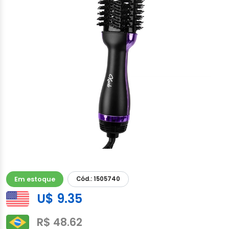
Em estoque
Cód.: 1505740
U$ 9.35
R$ 48.62