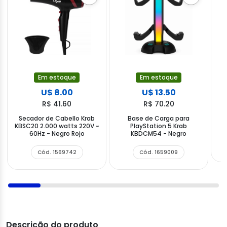
Em estoque
Em estoque
U$ 8.00
U$ 13.50
R$ 41.60
R$ 70.20
Secador de Cabello Krab
Base de Carga para
M
KBSC20 2.000 watts 220V ~
PlayStation 5 Krab
h
60Hz - Negro Rojo
KBDCM54 - Negro
Cód. 1569742
Cód. 1659009
Descrição do produto