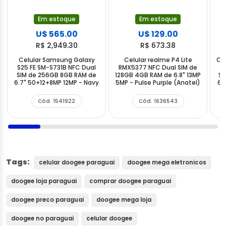
Em estoque
Em estoque
U$ 565.00
U$ 129.00
R$ 2,949.30
R$ 673.38
Celular Samsung Galaxy
Celular realme P4 Lite
Ce
S25 FE SM-S731B NFC Dual
RMX5377 NFC Dual SIM de
I
SIM de 256GB 8GB RAM de
128GB 4GB RAM de 6.8" 13MP
SI
6.7" 50+12+8MP 12MP - Navy
5MP - Pulse Purple (Anatel)
6.
Cód. 1541922
Cód. 1636543
Tags:
celular doogee paraguai
doogee mega eletronicos
doogee loja paraguai
comprar doogee paraguai
doogee preco paraguai
doogee mega loja
doogee no paraguai
celular doogee