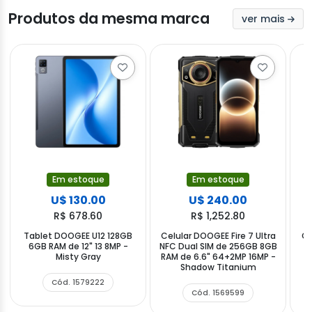
Produtos da mesma marca
ver mais
Em estoque
Em estoque
U$ 130.00
U$ 240.00
R$ 678.60
R$ 1,252.80
Tablet DOOGEE U12 128GB
Celular DOOGEE Fire 7 Ultra
Ce
6GB RAM de 12" 13 8MP -
NFC Dual SIM de 256GB 8GB
N
Misty Gray
RAM de 6.6" 64+2MP 16MP -
R
Shadow Titanium
Cód. 1579222
Cód. 1569599