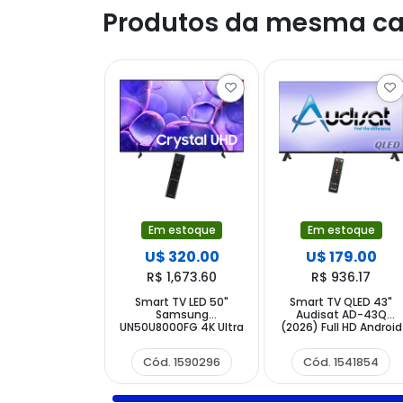
Produtos da mesma ca
Em estoque
Em estoque
U$ 320.00
U$ 179.00
R$ 1,673.60
R$ 936.17
Smart TV LED 50"
Smart TV QLED 43"
Samsung
Audisat AD-43Q
UN50U8000FG 4K Ultra
(2026) Full HD Android
HD Tizen Wi-Fi
TV Wi-Fi com
Bluetooth com
Conversor Digital (1
Cód. 1590296
Cód. 1541854
Conversor Digital
Ano de Garantia) +
Suporte