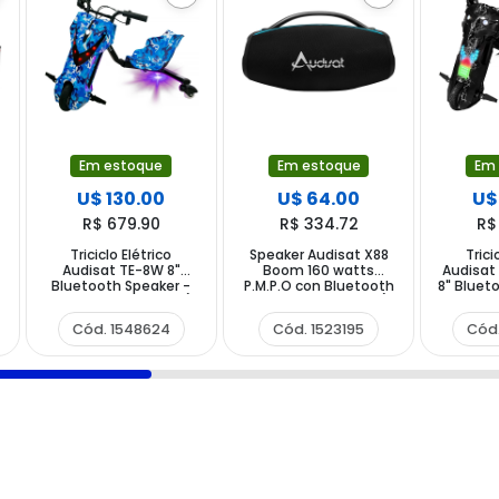
Em estoque
Em estoque
Em
U$ 130.00
U$ 64.00
U$
R$ 679.90
R$ 334.72
R$
Triciclo Elétrico
Speaker Audisat X88
Trici
Audisat TE-8W 8"
Boom 160 watts
Audisat
Bluetooth Speaker -
P.M.P.O con Bluetooth
8" Bluet
Camouflaged Blue (1
USB Auxiliar - Negro (3
Lightnin
Mês de Garantia)
Meses de Garantia)
de 
Cód. 1548624
Cód. 1523195
Cód