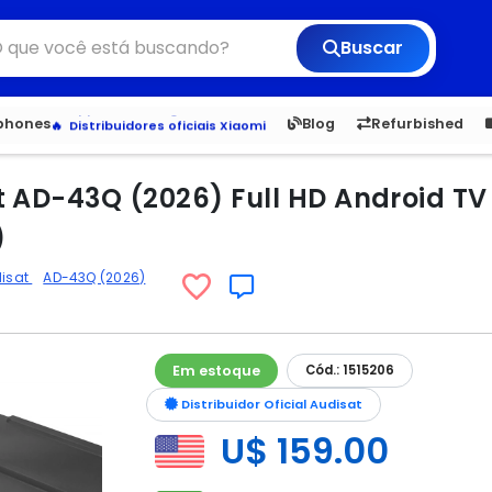
Buscar
6,050
5.23
1,900
1.
tphones
Blog
Refurbished
Veja os Lançamentos
Apple, Samsung e Outros
Distribuidores oficiais Xiaomi
t AD-43Q (2026) Full HD Android TV
)
isat
AD-43Q (2026)
Em estoque
Cód.: 1515206
Distribuidor Oficial Audisat
U$ 159.00