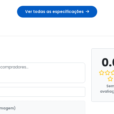
Ver todas as especificações
0.
Se
avalia
 imagem)