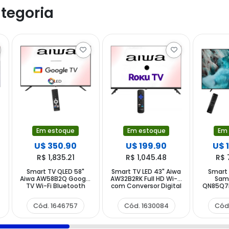
tegoria
Em estoque
Em estoque
Em
U$ 350.90
U$ 199.90
U$ 
R$ 1,835.21
R$ 1,045.48
R$ 
Smart TV QLED 58"
Smart TV LED 43" Aiwa
Smart 
Aiwa AW58B2Q Google
AW32B2RK Full HD Wi-Fi
Sam
TV Wi-Fi Bluetooth
com Conversor Digital
QN85Q7F
com Conversor Digital
HD T
Blue
Cód. 1646757
Cód. 1630084
Cód
Conver