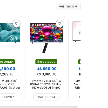
ver mais
 estoque
Em estoque
Em estoque
1,390.00
U$ 590.00
U$ 524.90
7,269.70
R$ 3,085.70
R$ 2,745.23
TV QLED 85"
Smart TV LED 65" LG
Smart TV QLED 70"
sung Q7F
65UA8050PSA 4K Ultra
Aiwa AW70B4QFG 4K
AAG 4K Ultra
HD webOS AI ThinQ
Ultra HD Google TV
izen Wi-Fi
Wi-Fi Bluetooth com
Wi-Fi Bluetooth com
tooth com
Conversor Digital
Conversor Digital
. 1650297
Cód. 1590241
Cód. 1397833
sor Digital