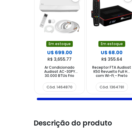
Em estoque
Em estoque
U$ 699.00
U$ 68.00
R$ 3,655.77
R$ 355.64
Ar Condicionado
Receptor FTA Audisat
Audisat AC-30PY
K50 Revuelto Full HD
30.000 BTUs Frio
com Wi-Fi - Preto
Quente 50Hz - Branco
Vermelho (1 Ano de
(1 Ano de Garantia)
Garantia)
Cód. 1464870
Cód. 1364781
Descrição do produto