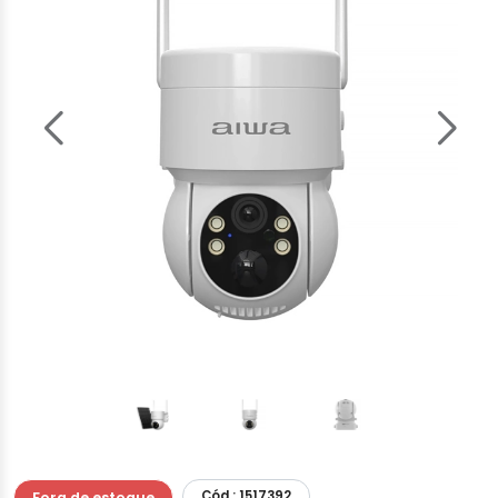
Cód.: 1517392
Fora de estoque