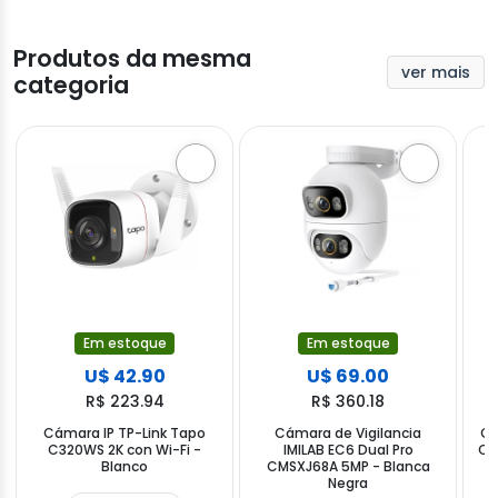
Produtos da mesma
ver mais
categoria
Em estoque
Em estoque
U$ 42.90
U$ 69.00
R$ 223.94
R$ 360.18
Cámara IP TP-Link Tapo
Cámara de Vigilancia
Cá
C320WS 2K con Wi-Fi -
IMILAB EC6 Dual Pro
Ca
Blanco
CMSXJ68A 5MP - Blanca
Negra