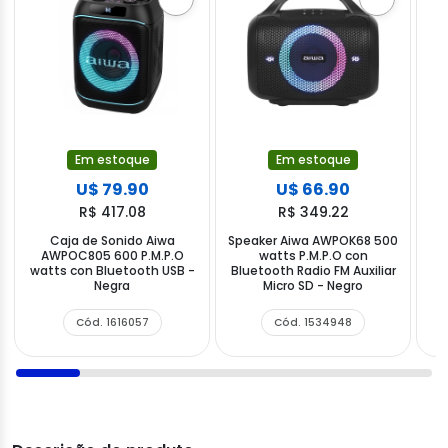
Em estoque
Em estoque
U$ 79.90
U$ 66.90
R$ 417.08
R$ 349.22
Caja de Sonido Aiwa
Speaker Aiwa AWPOK68 500
AWPOC805 600 P.M.P.O
watts P.M.P.O con
watts con Bluetooth USB -
Bluetooth Radio FM Auxiliar
Negra
Micro SD - Negro
B
Cód. 1616057
Cód. 1534948