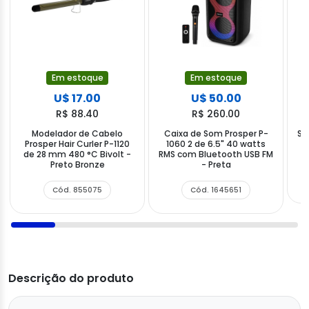
Em estoque
Em estoque
U$ 17.00
U$ 50.00
R$ 88.40
R$ 260.00
Modelador de Cabelo
Caixa de Som Prosper P-
Se
Prosper Hair Curler P-1120
1060 2 de 6.5" 40 watts
de 28 mm 480 °C Bivolt -
RMS com Bluetooth USB FM
7.
Preto Bronze
- Preta
Cód. 855075
Cód. 1645651
Descrição do produto