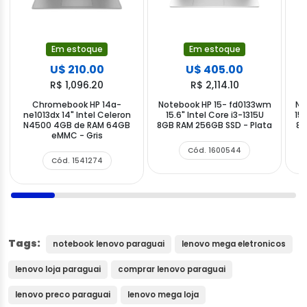
Em estoque
Em estoque
U$ 210.00
U$ 405.00
R$ 1,096.20
R$ 2,114.10
Chromebook HP 14a-
Notebook HP 15- fd0133wm
No
ne1013dx 14" Intel Celeron
15.6" Intel Core i3-1315U
15.
N4500 4GB de RAM 64GB
8GB RAM 256GB SSD - Plata
8G
eMMC - Gris
Cód. 1600544
Cód. 1541274
Tags:
notebook lenovo paraguai
lenovo mega eletronicos
lenovo loja paraguai
comprar lenovo paraguai
lenovo preco paraguai
lenovo mega loja