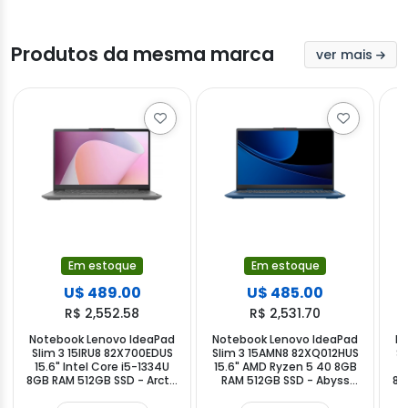
Produtos da mesma marca
ver mais
Em estoque
Em estoque
U$ 489.00
U$ 485.00
R$ 2,552.58
R$ 2,531.70
Notebook Lenovo IdeaPad
Notebook Lenovo IdeaPad
No
Slim 3 15IRU8 82X700EDUS
Slim 3 15AMN8 82XQ012HUS
S
15.6" Intel Core i5-1334U
15.6" AMD Ryzen 5 40 8GB
8GB RAM 512GB SSD - Arctic
RAM 512GB SSD - Abyss
8G
Grey
Blue