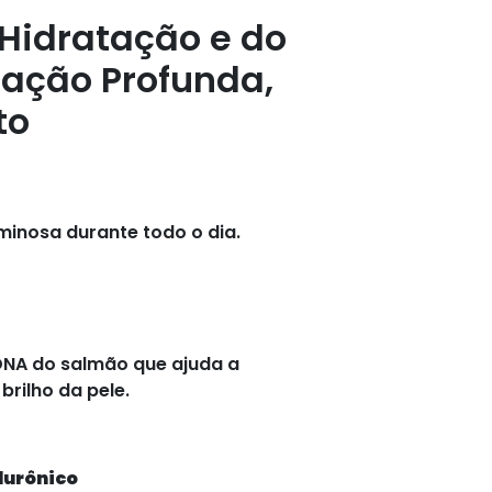
Hidratação e do
atação Profunda,
to
minosa durante todo o dia.
DNA do salmão que ajuda a
brilho da pele.
lurônico