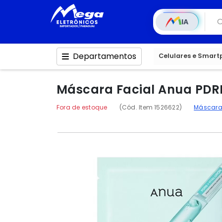
IA
Departamentos
Celulares e Smar
Máscara Facial Anua PDRN
Fora de estoque
(Cód. Item 1526622)
Máscara