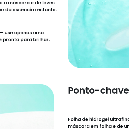
re a máscara e dê leves
o da essência restante.
a — use apenas uma
 pronta para brilhar.
Ponto-chav
Folha de hidrogel ultraf
máscara em folha e de u