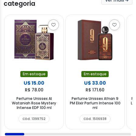
ver mais
categoria
Em estoque
Em estoque
U$ 15.00
U$ 33.00
R$ 78.00
R$ 171.60
Perfume Unissex Al
Perfume Unissex Afnan 9
Pe
Wataniah Rose Mystery
PM Elixir Parfum Intense 100
Lu
Intense EDP 100 ml
ml
E
Cód. 1399752
Cód. 1506938