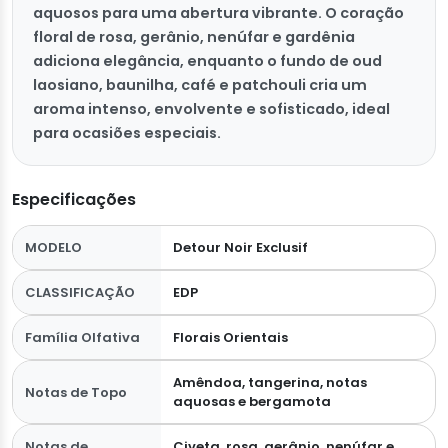
aquosos para uma abertura vibrante. O coração
floral de rosa, gerânio, nenúfar e gardênia
adiciona elegância, enquanto o fundo de oud
laosiano, baunilha, café e patchouli cria um
aroma intenso, envolvente e sofisticado, ideal
para ocasiões especiais.
Especificações
MODELO
Detour Noir Exclusif
CLASSIFICAÇÃO
EDP
Família Olfativa
Florais Orientais
Amêndoa, tangerina, notas
Notas de Topo
aquosas e bergamota
Notas de
Civeta, rosa, gerânio, nenúfar e