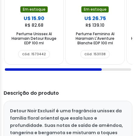
Em estoque
Em estoque
U$ 15.90
U$ 26.75
R$ 82.68
R$ 139.10
Perfume Unissex Al
Perfume Feminino Al
Haramain Detour Rouge
Haramain L'Aventure
Ha
EDP 100 ml
Blanche EDP 100 ml
Cód. 1573442
Cód. 1531138
Descrição do produto
Detour Noir Exclusif é uma fragrância unissex da
família floral oriental que exala luxo e
profundidade. Suas notas de saída de amêndoa,
tangerina e bergamota se misturam a toques