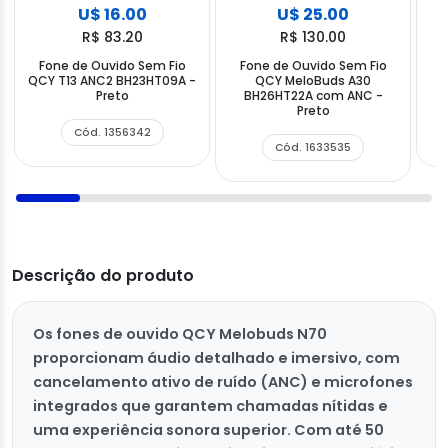
U$ 16.00
U$ 25.00
R$ 83.20
R$ 130.00
Fone de Ouvido Sem Fio
Fone de Ouvido Sem Fio
F
QCY T13 ANC2 BH23HT09A -
QCY MeloBuds A30
Preto
BH26HT22A com ANC -
Preto
Cód. 1356342
Cód. 1633535
Descrição do produto
Os fones de ouvido QCY Melobuds N70
proporcionam áudio detalhado e imersivo, com
cancelamento ativo de ruído (ANC) e microfones
integrados que garantem chamadas nítidas e
uma experiência sonora superior. Com até 50