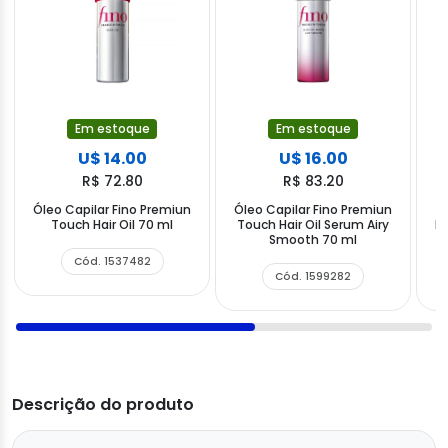
Em estoque
Em estoque
U$ 14.00
U$ 16.00
R$ 72.80
R$ 83.20
Óleo Capilar Fino Premiun
Óleo Capilar Fino Premiun
Touch Hair Oil 70 ml
Touch Hair Oil Serum Airy
P
Smooth 70 ml
Cód. 1537482
Cód. 1599282
Descrição do produto