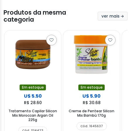
Produtos da mesma
ver mais
categoria
Em estoque
Em estoque
U$ 5.50
U$ 5.90
R$ 28.60
R$ 30.68
Tratamento Capilar Silicon
Creme de Pentear Silicon
Mix Moroccan Argan Oil
Mix Bambù 170g
S
225g
Cód. 1645637
Cód. 1114423