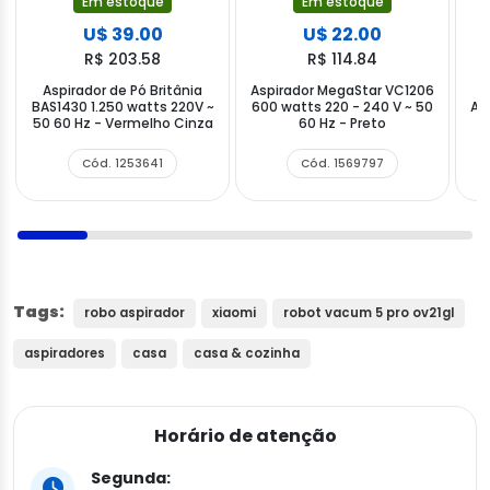
Em estoque
Em estoque
U$ 39.00
U$ 22.00
R$ 203.58
R$ 114.84
Aspirador de Pó Britânia
Aspirador MegaStar VC1206
A
BAS1430 1.250 watts 220V ~
600 watts 220 - 240 V ~ 50
AP
50 60 Hz - Vermelho Cinza
60 Hz - Preto
~
Cód. 1253641
Cód. 1569797
Tags:
robo aspirador
xiaomi
robot vacum 5 pro ov21gl
aspiradores
casa
casa & cozinha
Horário de atenção
Segunda: