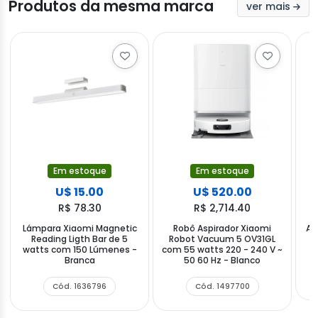
Produtos da mesma marca
ver mais
Em estoque
Em estoque
U$ 15.00
U$ 520.00
R$ 78.30
R$ 2,714.40
Lámpara Xiaomi Magnetic
Robô Aspirador Xiaomi
Ad
Reading Ligth Bar de 5
Robot Vacuum 5 OV31GL
X
watts com 150 Lúmenes -
com 55 watts 220 - 240 V ~
Branca
50 60 Hz - Blanco
Cód. 1636796
Cód. 1497700