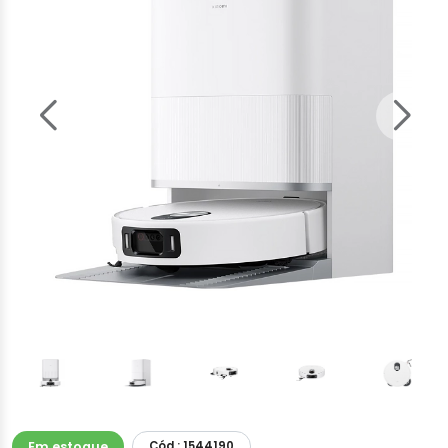
Em estoque
Cód.: 1544190